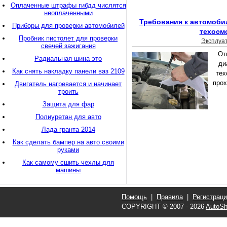
Оплаченные штрафы гибдд числятся
неоплаченными
Требования к автомоби
Приборы для проверки автомобилей
техосм
Пробник пистолет для проверки
Эксплуа
свечей зажигания
От
Радиальная шина это
ди
Как снять накладку панели ваз 2109
тех
прох
Двигатель нагревается и начинает
троить
Защита для фар
Полиуретан для авто
Лада гранта 2014
Как сделать бампер на авто своими
руками
Как самому сшить чехлы для
машины
Помощь
|
Правила
|
Регистрац
COPYRIGHT © 2007 - 2026
AutoSh