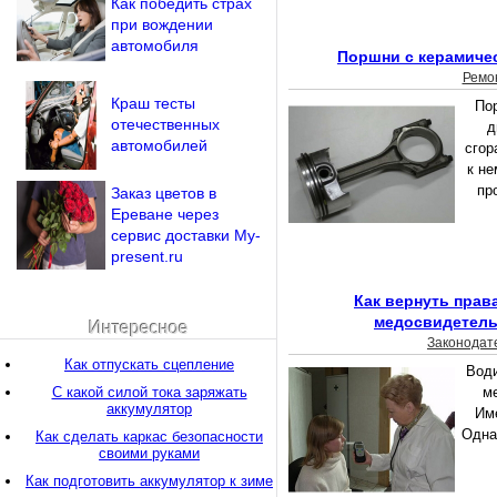
Как победить страх
при вождении
автомобиля
Поршни с керамиче
Ремо
Краш тесты
По
отечественных
д
автомобилей
сгор
к н
пр
Заказ цветов в
Ереване через
сервис доставки My-
present.ru
Как вернуть права
медосвидетель
Интересное
Законодат
Как отпускать сцепление
Води
С какой силой тока заряжать
м
аккумулятор
Име
Одна
Как сделать каркас безопасности
своими руками
Как подготовить аккумулятор к зиме