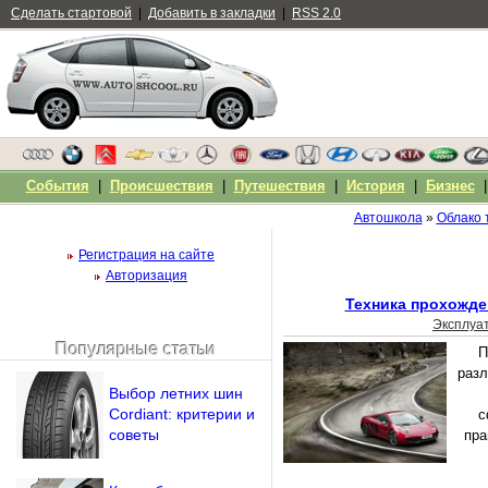
Сделать стартовой
|
Добавить в закладки
|
RSS 2.0
События
|
Происшествия
|
Путешествия
|
История
|
Бизнес
Автошкола
»
Облако 
Регистрация на сайте
Авторизация
Техника прохожде
Эксплуа
Популярные статьи
П
Чужой компьютер
разл
Напомнить пароль?
Выбор летних шин
Cordiant: критерии и
с
советы
пра