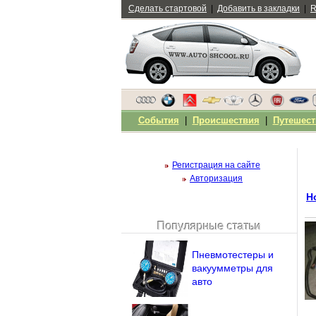
Сделать стартовой
|
Добавить в закладки
|
R
События
|
Происшествия
|
Путешест
Регистрация на сайте
Авторизация
Н
Популярные статьи
Чужой компьютер
Напомнить пароль?
Пневмотестеры и
вакуумметры для
авто