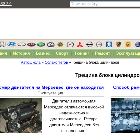
SS 2.0
вия
|
История
|
Бизнес
|
Спорт
|
Тюнинг
|
Ремонт
|
Эксплуатац
Автошкола
»
Облако тегов
» Трещина блока цилиндров
Трещина блока цилиндро
омер двигателя на Мерседес, где он находится
Способ рем
Эксплуатация
Двигатели автомобиля
Мерседес отличаются высокой
надежностью и
долговечностью. Ресурс
двигателя Мерседеса без
выполнения..