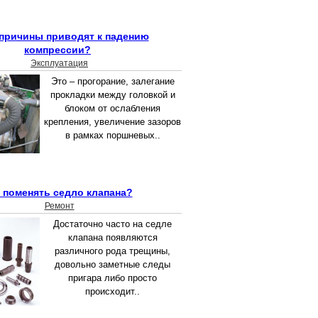
 причины приводят к падению
компрессии?
Эксплуатация
Это – прогорание, залегание
прокладки между головкой и
блоком от ослабления
крепления, увеличение зазоров
в рамках поршневых..
 поменять седло клапана?
Ремонт
Достаточно часто на седле
клапана появляются
различного рода трещины,
довольно заметные следы
пригара либо просто
происходит..