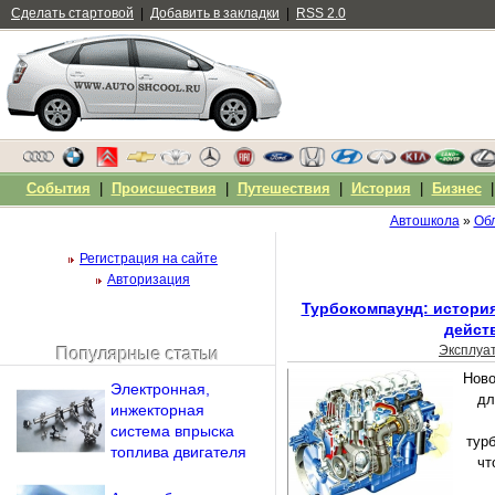
Сделать стартовой
|
Добавить в закладки
|
RSS 2.0
События
|
Происшествия
|
Путешествия
|
История
|
Бизнес
Автошкола
»
Обл
Регистрация на сайте
Авторизация
Турбокомпаунд: история
дейст
Эксплуа
Популярные статьи
Чужой компьютер
Ново
Электронная,
Напомнить пароль?
дл
инжекторная
система впрыска
тур
топлива двигателя
чт