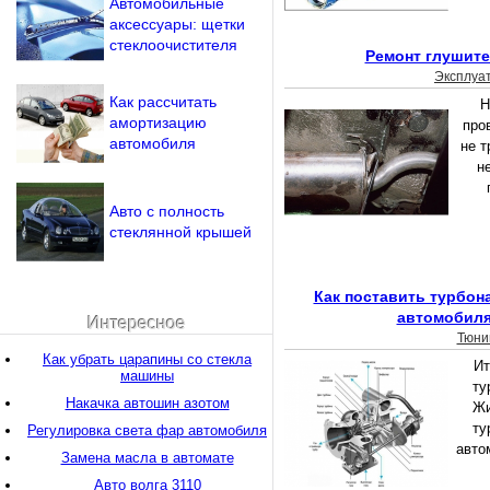
Автомобильные
аксессуары: щетки
стеклоочистителя
Ремонт глушите
Эксплуа
Как рассчитать
Н
амортизацию
про
автомобиля
не т
н
Авто с полность
стеклянной крышей
Как поставить турбон
автомобиля
Интересное
Тюни
Как убрать царапины со стекла
Ит
машины
ту
Накачка автошин азотом
Жи
ту
Регулировка света фар автомобиля
авто
Замена масла в автомате
Авто волга 3110