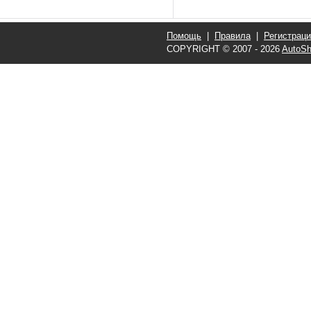
Помощь
|
Правила
|
Регистрац
COPYRIGHT © 2007 - 2026
AutoSh