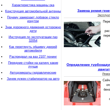
Характеристика машины ока
Замена ремня ген
Конструкция автомобильной антенны
Эксплуа
Почему замерзает лобовое стекло
изнутри
Пере
Знак дорожного движения осторожно
дети
рас
пере
Инструкция по эксплуатации паз
32054
Как перетянуть обшивку дверей
автомобиля
Распредвал на ваз 2107 тюнинг
Передние стойки на калину какие
Определение турбонадув
лучше
двигат
Автодомкраты гидравлические
Ремо
Зачем нужен стабилизатор на авто
Сейч
оп
бенз