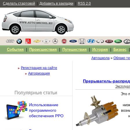
Сделать стартовой
|
Добавить в закладки
|
RSS 2.0
События
|
Происшествия
|
Путешествия
|
История
|
Бизнес
Автошкола
»
Облако те
Регистрация на сайте
Авторизация
Прерыватель-распред
Эксплуа
Популярные статьи
Это 
Чужой компьютер
Напомнить пароль?
Использование
низ
программного
возн
обеспечения PPO
н