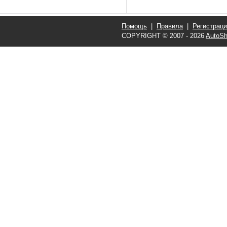
Помощь
|
Правила
|
Регистрац
COPYRIGHT © 2007 - 2026
AutoSh