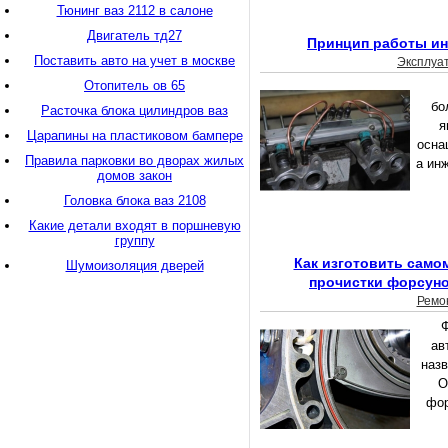
Тюнинг ваз 2112 в салоне
Двигатель тд27
Принцип работы ин
Поставить авто на учет в москве
Эксплуа
Отопитель ов 65
бо
Расточка блока цилиндров ваз
я
Царапины на пластиковом бампере
осна
Правила парковки во дворах жилых
а ин
домов закон
Головка блока ваз 2108
Какие детали входят в поршневую
группу
Как изготовить само
Шумоизоляция дверей
прочистки форсуно
Ремо
ав
наз
О
фор