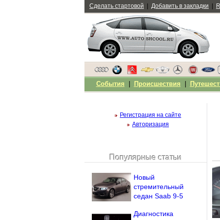
Сделать стартовой
|
Добавить в закладки
|
R
События
|
Происшествия
|
Путешест
Регистрация на сайте
Авторизация
Популярные статьи
Чужой компьютер
Напомнить пароль?
Новый
стремительный
седан Saab 9-5
Диагностика