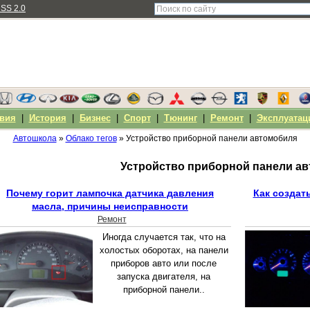
SS 2.0
вия
|
История
|
Бизнес
|
Спорт
|
Тюнинг
|
Ремонт
|
Эксплуатац
Автошкола
»
Облако тегов
» Устройство приборной панели автомобиля
Устройство приборной панели а
Почему горит лампочка датчика давления
Как создат
масла, причины неисправности
Ремонт
Иногда случается так, что на
холостых оборотах, на панели
приборов авто или после
запуска двигателя, на
приборной панели..