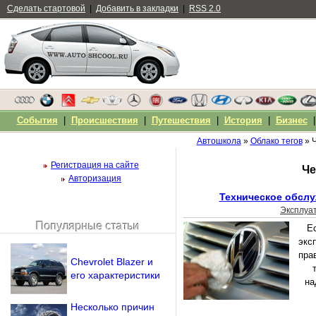
Сделать стартовой
|
Добавить в закладки
|
RSS 2.0
События
|
Происшествия
|
Путешествия
|
История
|
Бизнес
Автошкола
»
Облако тегов
» 
Регистрация на сайте
Че
Авторизация
Техническое обслу
Эксплуа
Популярные статьи
Е
Чужой компьютер
экс
Напомнить пароль?
пра
Chevrolet Blazer и
его характеристики
на
Несколько причин