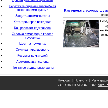
Прицеп для эвакуации авто
Перетяжка сидений автомобиля
кожей своими руками
Как сделать самому шум
Тюни
Защита автомагнитолы
Пере
Категории прав вождения
шу
Как работает кодграббер
необх
Сколько атмосфер в колесе
есть
грузовика
Цвет на пружинах
Ступица нива шевроле
Ресурсы двигателей
Ароматизация салона
Что такое радиальные шины
Помощь
|
Правила
|
Регистрац
COPYRIGHT © 2007 - 2026
AutoSh