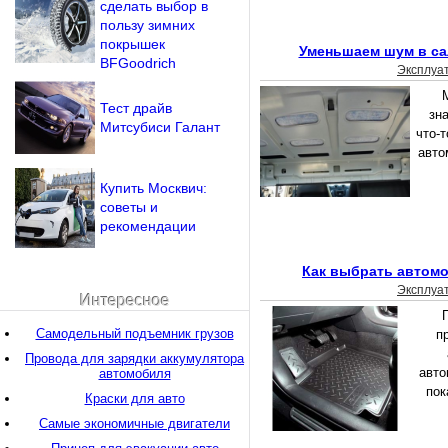
сделать выбор в
пользу зимних
покрышек
Уменьшаем шум в са
BFGoodrich
Эксплуа
Тест драйв
зна
Митсубиси Галант
что-т
авто
Купить Москвич:
советы и
рекомендации
Как выбрать автом
Эксплуа
Интересное
Самодельный подъемник грузов
п
Провода для зарядки аккумулятора
авто
автомобиля
пок
Краски для авто
Самые экономичные двигатели