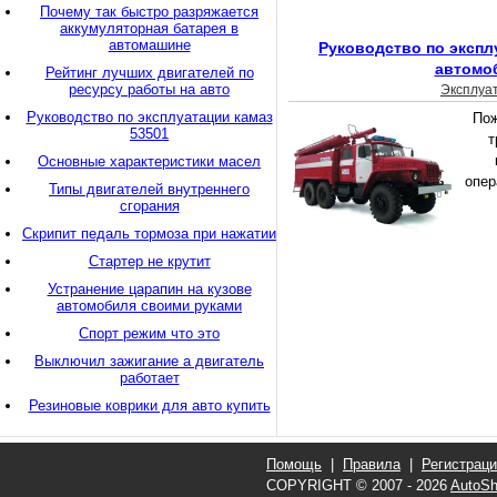
Почему так быстро разряжается
аккумуляторная батарея в
автомашине
Руководство по экспл
автомо
Рейтинг лучших двигателей по
ресурсу работы на авто
Эксплуа
Руководство по эксплуатации камаз
Пож
53501
т
Основные характеристики масел
опер
Типы двигателей внутреннего
сгорания
Скрипит педаль тормоза при нажатии
Стартер не крутит
Устранение царапин на кузове
автомобиля своими руками
Спорт режим что это
Выключил зажигание а двигатель
работает
Резиновые коврики для авто купить
Помощь
|
Правила
|
Регистрац
COPYRIGHT © 2007 - 2026
AutoSh