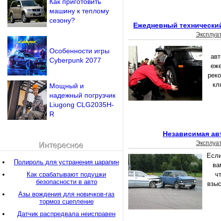
Как приготовить
машину к теплому
сезону?
Ежедневный технически
Эксплуа
Особенности игры
авт
Cyberpunk 2077
еже
реко
кл
Мощный и
надежный погрузчик
Liugong CLG2035H-
R
Независимая ав
Эксплуа
Интересное
Если
Полироль для устранения царапин
ва
Как срабатывают подушки
ч
безопасности в авто
взыс
Азы вождения для новичков-газ
тормоз сцепление
Датчик распредвала неисправен