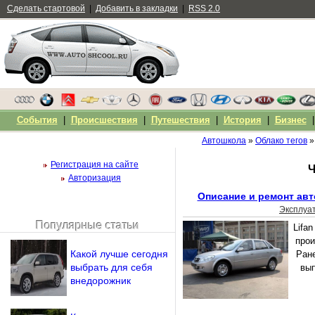
Сделать стартовой
|
Добавить в закладки
|
RSS 2.0
События
|
Происшествия
|
Путешествия
|
История
|
Бизнес
Автошкола
»
Облако тегов
»
Регистрация на сайте
Ч
Авторизация
Описание и ремонт авт
Эксплуа
Популярные статьи
Lifa
Чужой компьютер
прои
Напомнить пароль?
Какой лучше сегодня
Ран
выбрать для себя
вып
внедорожник