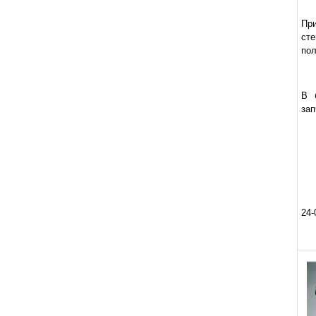
Пр
ст
пол
В 
зап
24-