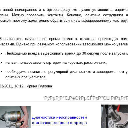
и явной неисправности стартера сразу же нужно установить, заряже
епени. Можно проверить контакты. Конечно, опытные сотрудники а
омкой, поэтому желательно обратиться к квалифицированному мастеру.
большинстве случаев во время ремонта стартера происходит зам
частями. Однако при разумном использовании автомобиля можно увелич
Необходимо всегда выдерживать время до 30 секунд после запуска 
нельзя пользоваться стартером на коротких расстояниях;
необходимо помнить о регулярной диагностике и своевременном 
опытных специалистов.
03-2011, 18:12 | Ирина Гудкова
РўРµРјР°С‚РёС‡РµСЃРєР°СЏ РїРѕРґ
Диагностика неисправностей
втягивающего реле стартера