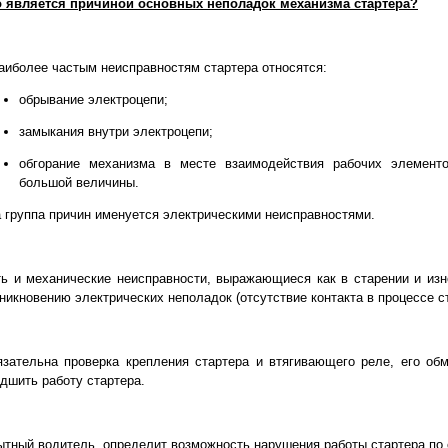
о является причиной основных неполадок механизма стартера?
аиболее частым неисправностям стартера относятся:
обрывание электроцепи;
замыкания внутри электроцепи;
обгорание механизма в месте взаимодействия рабочих элемент
большой величины.
 группа причин именуется электрическими неисправностями.
ь и механические неисправности, выражающиеся как в старении и изно
никновению электрических неполадок (отсутствие контакта в процессе с
зательна проверка крепления стартера и втягивающего реле, его об
дшить работу стартера.
тный водитель определит возможность нарушения работы стартера по