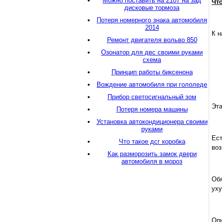
Можно поставить на 2107 на зад
Чт
дисковые тормоза
Потеря номерного знака автомобиля
2014
К н
Ремонт двигателя вольво 850
Озонатор для двс своими руками
схема
Принцип работы биксенона
Вождение автомобиля при гололеде
Прибор светосигнальный зом
Эта
Потеря номера машины
Установка автокондиционера своими
руками
Ест
Что такое дсг коробка
воз
Как разморозить замок двери
автомобиля в мороз
Обя
уху
Опы