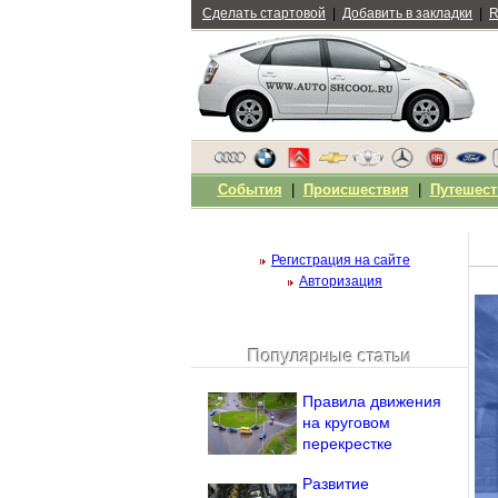
Сделать стартовой
|
Добавить в закладки
|
R
События
|
Происшествия
|
Путешест
Регистрация на сайте
Авторизация
Популярные статьи
Чужой компьютер
Напомнить пароль?
Правила движения
на круговом
перекрестке
Развитие