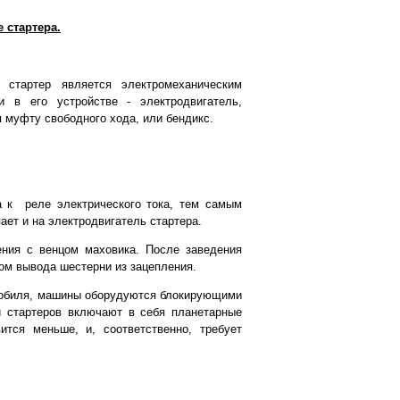
 стартера.
 стартер является электромеханическим
и в его устройстве - электродвигатель,
 муфту свободного хода, или бендикс.
а к реле электрического тока, тем самым
ает и на электродвигатель стартера.
ения с венцом маховика. После заведения
ом вывода шестерни из зацепления.
омобиля, машины оборудуются блокирующими
и стартеров включают в себя планетарные
ится меньше, и, соответственно, требует