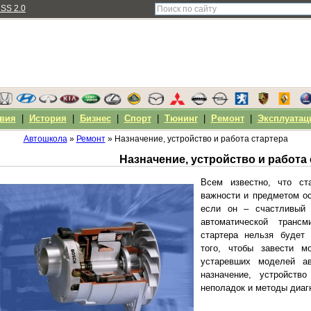
SS 2.0
вия
|
История
|
Бизнес
|
Спорт
|
Тюнинг
|
Ремонт
|
Эксплуатац
Автошкола
»
Ремонт
» Назначение, устройство и работа стартера
Назначение, устройство и работа
Всем известно, что ст
важности и предметом ос
если он – счастливый
автоматической транс
стартера нельзя будет 
того, чтобы завести м
устаревших моделей ав
назначение, устройств
неполадок и методы диаг