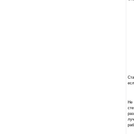
Ста
есл
Не
ст
раз
лу
раб