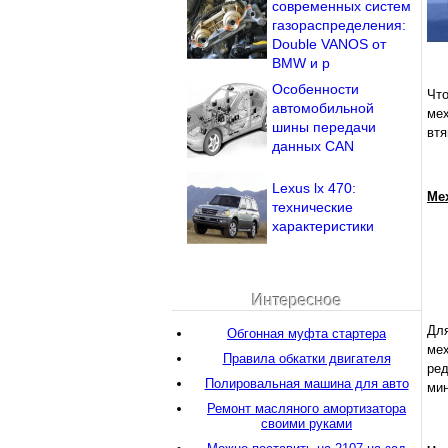
современных систем
газораспределения:
Double VANOS от
BMW и р
Особенности
Чт
автомобильной
ме
шины передачи
втя
данных CAN
Lexus lx 470:
Ме
технические
характеристики
Интересное
Для
Обгонная муфта стартера
ме
Правила обкатки двигателя
ре
Полировальная машина для авто
мин
Ремонт масляного амортизатора
своими руками