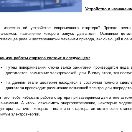
Устройство и назначение
о известно об устройстве современного стартера? Прежде всего,
ханизмом, назначение которого запуск двигателя. Основные детал
гивающее реле и шестеренчатый механизм привода, включающий в себя
ханизм работы стартера состоит в следующем:
Путем поворачивания ключа замка зажигания производится подач
достигается замыкание электрической цепи. В силу этого, ток поступ
На данном этапе шестерня находится в состоянии полного сцепл
двигателя происходит размыкание возникшей электроцепи посредств
 того чтобы избежать работы стартера при заведенном двигателе авт
ханизмами. А чтобы сэкономить энергопотребление, некоторые модел
дукторы, за счет которых величина стартера автоматически станов
имум электроэнергии.