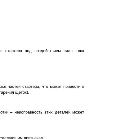
ов стартера под воздействием силы тока
се частей стартера, что может привести к
тарения щеток).
мотки – неисправность этих деталей может
 следующим признакам: