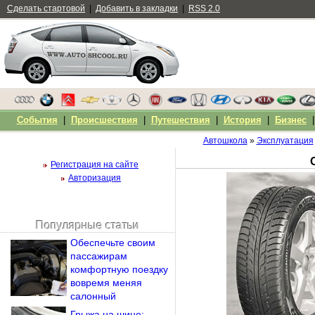
Сделать стартовой
|
Добавить в закладки
|
RSS 2.0
События
|
Происшествия
|
Путешествия
|
История
|
Бизнес
Автошкола
»
Эксплуатация
Регистрация на сайте
Авторизация
Популярные статьи
Чужой компьютер
Обеспечьте своим
Напомнить пароль?
пассажирам
комфортную поездку
вовремя меняя
салонный
Грыжа на шине: