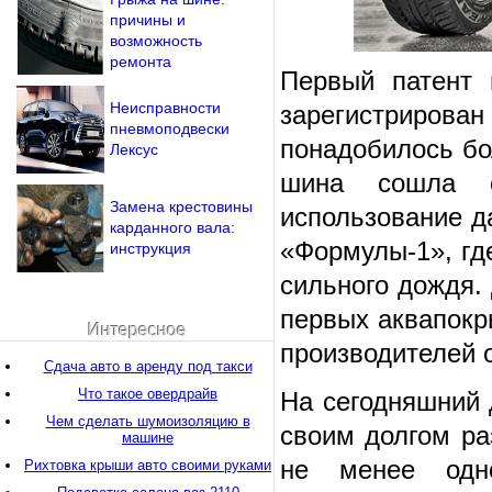
причины и
возможность
ремонта
Первый патент 
Неисправности
зарегистриров
пневмоподвески
понадобилось бо
Лексус
шина сошла с
Замена крестовины
использование д
карданного вала:
«Формулы-1», гд
инструкция
сильного дождя.
первых аквапокр
Интересное
производителей о
Сдача авто в аренду под такси
Что такое овердрайв
На сегодняшний 
Чем сделать шумоизоляцию в
своим долгом ра
машине
не менее одн
Рихтовка крыши авто своими руками