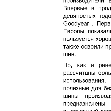
производители 
Впервые в прод
девяностых год
Goodyear . Пер
Европы показал
пользуется хоро
также освоили п
шин.
Но, как и ран
рассчитаны бол
использования
полезные для бе
шины произво
предназначен