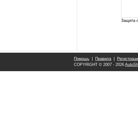
Защита о
Помощь
|
Правила
|
Регистрац
COPYRIGHT © 2007 - 2026
AutoSh