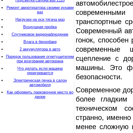
Подсветка салона ваз 2110
автомобилестр
Ремонт амортизатора своими руками
современными 
ваз
Нагрузки на оси тягача маз
транспортные ср
Воздушная пробка
Современный авт
Спутниковое видеонаблюдение
гонок, способен
Влага в бензобаке
современные 
2 аккумулятора в авто
Порядок пользования огнетушителем
сцепление с до
при возгорании автокрана
машины. Это фа
Что делать если машина
перегревается
безопасности.
Электрическая печка в салон
автомобиля
Современное дор
Как оформить парковочное место во
дворе
более гладким 
техническом со
странно, именно
менее сложную 