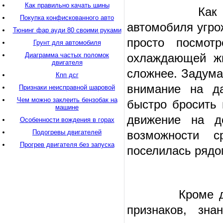
Как правильно качать шины
Как же можн
Покупка конфискованного авто
автомобиля угро
Тюнинг фар ауди 80 своими руками
просто посмот
Грунт для автомобиля
Диаграмма частых поломок
охлаждающей жи
двигателя
сложнее. Задума
Кпп дсг
внимание на да
Признаки неисправной шаровой
Чем можно заклеить бензобак на
быстро бросить 
машине
движение на до
Особенности вождения в горах
Подогревы двигателей
возможности с
Прогрев двигателя без запуска
поселилась рядо
Кроме датчика
признаков, зна