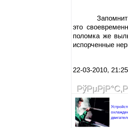
Запомните, са
это своевремен
поломка же выль
испорченные нер
22-03-2010, 21:2
РўРµРјР°С‚
Устройст
охлажде
двигател