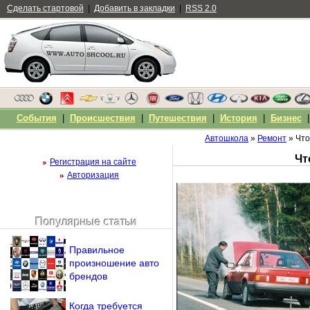
Сделать стартовой
|
Добавить в закладки
|
RSS 2.0
События
|
Происшествия
|
Путешествия
|
История
|
Бизнес
Автошкола
»
Ремонт
» Что
Чт
Регистрация на сайте
Авторизация
Популярные статьи
Чужой компьютер
Напомнить пароль?
Правильное
произношение авто
брендов
Когда требуется