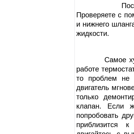
После нехит
Проверяете с по
и нижнего шланга
жидкости.
Самое худшее,
работе термоста
то проблем не 
двигатель мгнов
только демонти
клапан. Если ж
попробовать дру
приблизится к
двигайтесь с вы