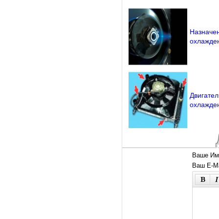
Назначен
охлажде
Двигател
охлажден
Ваше Им
Ваш E-Ma