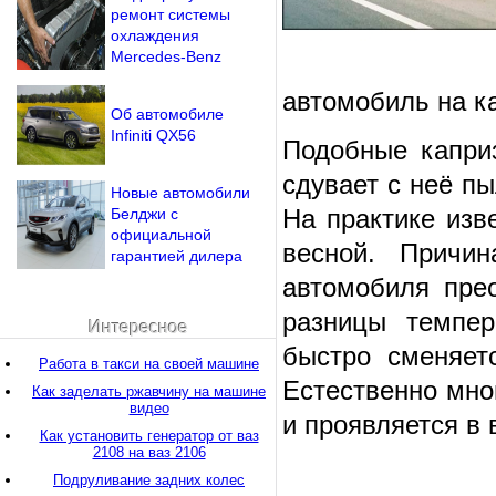
ремонт системы
охлаждения
Mercedes-Benz
автомобиль на к
Об автомобиле
Infiniti QX56
Подобные капри
сдувает с неё п
Новые автомобили
На практике изв
Белджи с
официальной
весной. Причи
гарантией дилера
автомобиля пре
разницы темпер
Интересное
быстро сменяет
Работа в такси на своей машине
Естественно мно
Как заделать ржавчину на машине
видео
и проявляется в 
Как установить генератор от ваз
2108 на ваз 2106
Подруливание задних колес