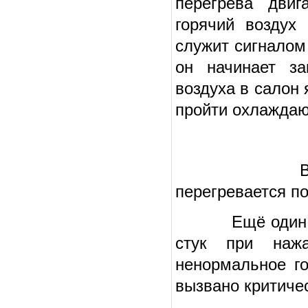
перегрева дви
горячий воздух
служит сигналом 
он начинает за
воздуха в салон
пройти охлажда
Визуально 
перегревается п
Ещё один призн
стук при нажа
ненормальное го
вызвано критиче