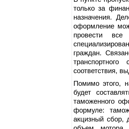
только за фина
назначения. Де
оформление мож
провести все
специализирова
граждан. Связа
транспортного
соответствия, в
Помимо этого, н
будет составля
таможенного оф
формуле: тамо
акцизный сбор, 
объем мотора,