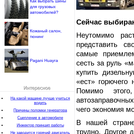
Как выбрать шины
для грузовых
автомобилей?
Сейчас выбира
Кожаный салон,
Неутомимо рас
тюнинг
представить св
самые приемлем
Pagani Huayra
сесть за руль «м
купить дизельн
«ест» горючего 
Интересное
Помимо этого
На какой машине лучше учиться
автозаправочных
водить
чего экономия м
Причины поломки генератора
Сцепление в автомобиле
В нашей стране
Инжектор принцип работы
трудно. Другое 
Не заводится горячий двигатель