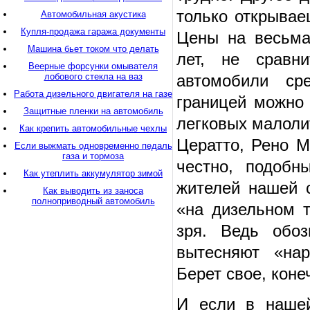
только открывае
Автомобильная акустика
Купля-продажа гаража документы
Цены на весьма
Машина бьет током что делать
лет, не сравн
Веерные форсунки омывателя
лобового стекла на ваз
автомобили ср
Работа дизельного двигателя на газе
границей можно 
Защитные пленки на автомобиль
легковых малолит
Как крепить автомобильные чехлы
Цератто, Рено М
Если выжмать одновременно педаль
газа и тормоза
честно, подобн
Как утеплить аккумулятор зимой
жителей нашей 
Как выводить из заноса
полноприводный автомобиль
«на дизельном т
зря. Ведь обоз
вытесняют «нар
Берет свое, коне
И если в нашей