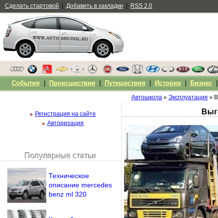
Сделать стартовой
|
Добавить в закладки
|
RSS 2.0
События
|
Происшествия
|
Путешествия
|
История
|
Бизнес
Автошкола
»
Эксплуатация
» В
Выг
Регистрация на сайте
Авторизация
Популярные статьи
Чужой компьютер
Напомнить пароль?
Техническое
описание mercedes
benz ml 320