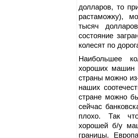
долларов, то пр
растаможку), м
тысяч долларо
состояние загра
колесят по доро
Наибольшее ко
хороших машин н
страны можно из
наших соотечест
стране можно бы
сейчас банковск
плохо. Так чт
хорошей б/у ма
границы. Европ