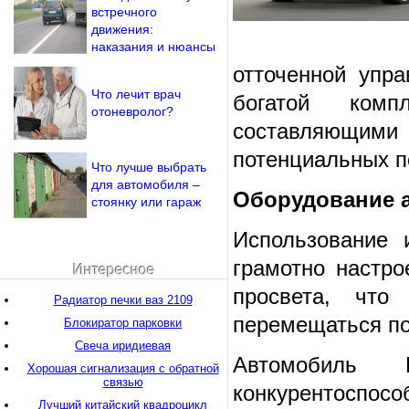
встречного
движения:
наказания и нюансы
отточенной упра
Что лечит врач
богатой комп
отоневролог?
составляющими
потенциальных п
Что лучше выбрать
для автомобиля –
Оборудование а
стоянку или гараж
Использование 
грамотно настро
Интересное
просвета, что
Радиатор печки ваз 2109
перемещаться по
Блокиратор парковки
Свеча иридиевая
Автомобиль
Хорошая сигнализация с обратной
связью
конкурентоспо
Лучший китайский квадроцикл