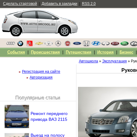
Сделать стартовой
|
Добавить в закладки
|
RSS 2.0
События
|
Происшествия
|
Путешествия
|
История
|
Бизнес
Автошкола
»
Эксплуатация
» Рук
Руков
Регистрация на сайте
Авторизация
Популярные статьи
Чужой компьютер
Напомнить пароль?
Ремонт переднего
привода ВАЗ 2115
Выезд на полосу