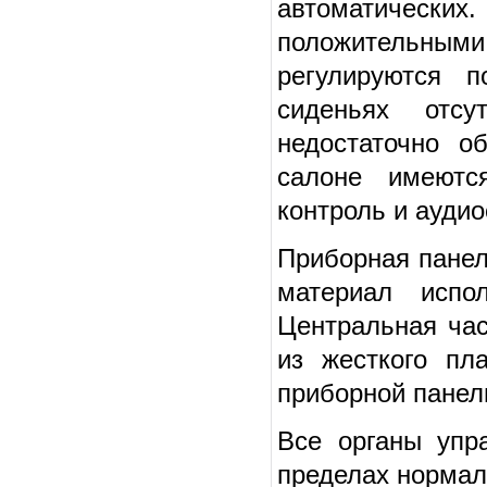
автоматичес
положительными
регулируются 
сиденьях отсу
недостаточно о
салоне имеютс
контроль и ауди
Приборная панел
материал испо
Центральная ча
из жесткого пл
приборной панел
Все органы упр
пределах нормал