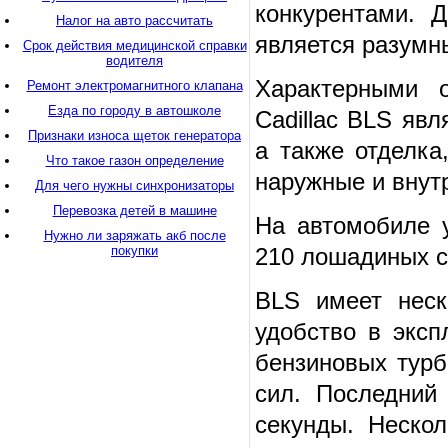
конкурентами. 
Налог на авто рассчитать
является разумн
Срок действия медицинской справки
водителя
Характерными о
Ремонт электромагнитного клапана
Езда по городу в автошколе
Cadillac BLS яв
Признаки износа щеток генератора
а также отделка
Что такое газон определение
наружные и внут
Для чего нужны синхронизаторы
Перевозка детей в машине
На автомобиле 
Нужно ли заряжать акб после
покупки
210 лошадиных с
BLS имеет неск
удобство в эксп
бензиновых тур
сил. Последний
секунды. Нескол