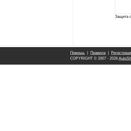
Защита о
Помощь
|
Правила
|
Регистрац
COPYRIGHT © 2007 - 2026
AutoSh