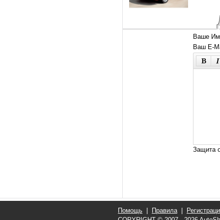
Ваше Им
Ваш E-Ma
Защита о
Помощь
|
Правила
|
Регистрац
COPYRIGHT © 2007 - 2026
AutoSh