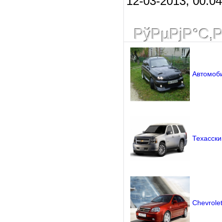
12-03-2013, 00:0
РўРµРјР°С‚
Автомоби
Техасски
Chevrolet