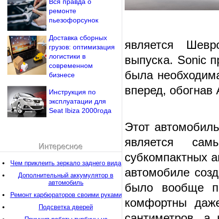
Вся правда о
ремонте
пьезофорсунок
Доставка сборных
является Шевр
грузов: оптимизация
логистики в
выпуска. Sonic 
современном
была необходима
бизнесе
вперед, обогнав
Инструкция по
эксплуатации для
Seat Ibiza 2000года
Этот автомобиль
является са
Интересное
субкомпактных а
Чем приклеить зеркало заднего вида
автомобиле созд
Дополнительный аккумулятор в
автомобиль
было вообще пр
Ремонт карбюраторов своими руками
комфортны даже
Подсветка дверей
сантиметров, а 