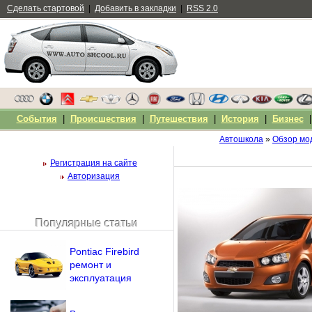
Сделать стартовой
|
Добавить в закладки
|
RSS 2.0
События
|
Происшествия
|
Путешествия
|
История
|
Бизнес
Автошкола
»
Обзор мо
Регистрация на сайте
Авторизация
Популярные статьи
Чужой компьютер
Напомнить пароль?
Pontiac Firebird
ремонт и
эксплуатация