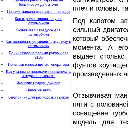
Принцип работы турбины на
бензиновом двигателе
плеч и головы, т
Почему машина дергается при езде
Как отремонтировать кузов
Под капотом ав
автомобиля
сильный двигате
Освежители воздуха для
автомобиля
который обеспеч
Как правильно установить акустику в
момента. А его
автомобиль
Тюнинг салона своими руками ваз
выдает столько
2105
фунтов крутящег
Признаки износа щеток генератора
Как у машине передачи переключать
произведенных а
и педали нажимать
Женские модели джипов
Налог на авто
Отзывчивая ман
Баллончик для разморозки замков
пяти с половино
оснащение турбо
модель для те