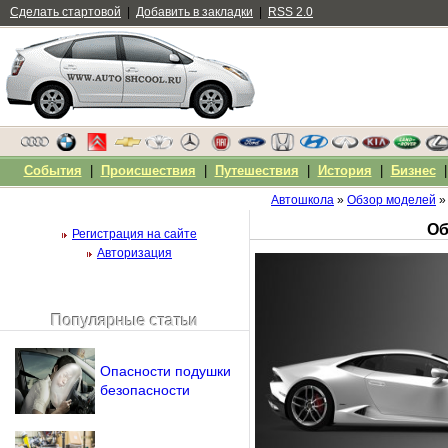
Сделать стартовой
|
Добавить в закладки
|
RSS 2.0
События
|
Происшествия
|
Путешествия
|
История
|
Бизнес
Автошкола
»
Обзор моделей
»
Об
Регистрация на сайте
Авторизация
Популярные статьи
Чужой компьютер
Напомнить пароль?
Опасности подушки
безопасности