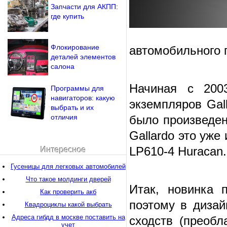
Запчасти для АКПП:
где купить
Флокирование
автомобильного 
деталей элементов
салона
Начиная с 200
Программы для
навигаторов: какую
экземпляров Gall
выбрать и их
отличия
было произведен
Gallardo это уже
LP610-4 Huracan.
Интересное
Гусеницы для легковых автомобилей
Что такое молдинги дверей
Итак, новинка 
Как проверить акб
поэтому в дизай
Квадроциклы какой выбрать
Адреса гибдд в москве поставить на
сходств (преобл
учет