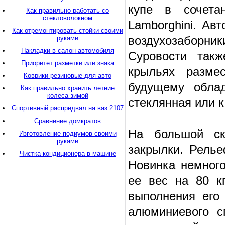
купе в сочета
Как правильно работать со
стекловолокном
Lamborghini. Ав
Как отремонтировать стойки своими
воздухозаборник
руками
Накладки в салон автомобиля
Суровости так
Приоритет разметки или знака
крыльях разме
Коврики резиновые для авто
будущему обла
Как правильно хранить летние
колеса зимой
стеклянная или к
Спортивный распредвал на ваз 2107
Сравнение домкратов
На большой ск
Изготовление подиумов своими
руками
закрылки. Рель
Чистка кондиционера в машине
Новинка немного
ее вес на 80 к
выполнения его 
алюминиевого с