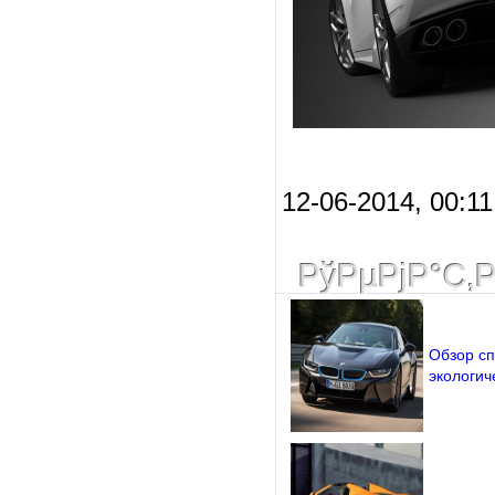
12-06-2014, 00:11
РўРµРјР°С‚
Обзор сп
экологич