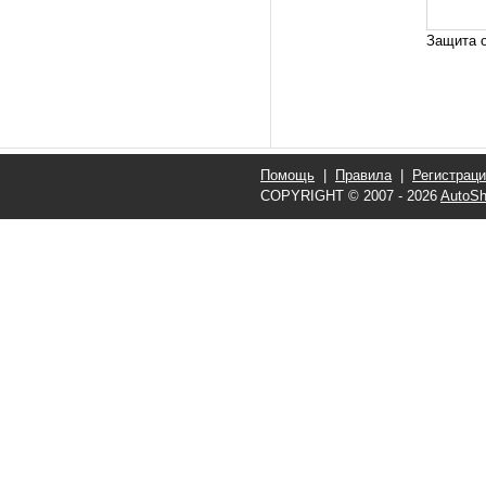
Защита о
Помощь
|
Правила
|
Регистрац
COPYRIGHT © 2007 - 2026
AutoSh