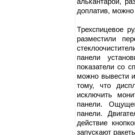
алькантарой, ра
доплатив, можно
Трехспицевое ру
разместили пер
стеклоочистител
панели устано
показатели со с
можно вывести и
тому, что дисп
исключить мони
панели. Ощущен
панели. Двигат
действие кнопко
запускают ракет