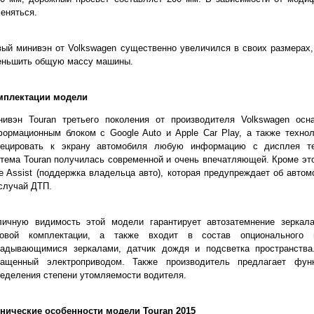
еняться.
ый минивэн от Volkswagen существенно увеличился в своих размерах, 
еньшить общую массу машины.
мплектации модели
нивэн Touran третьего поколения от производителя Volkswagen осн
ормационным блоком с Google Auto и Apple Car Play, а также техноло
оецировать к экрану автомобиля любую информацию с дисплея те
тема Touran получилась современной и очень впечатляющей. Кроме этог
e Assist (поддержка владельца авто), которая предупреждает об авто
случай ДТП.
личную видимость этой модели гарантирует автозатемнение зеркала
зовой комплектации, а также входит в состав опционального 
ладывающимися зеркалами, датчик дождя и подсветка пространства
нащенный электроприводом. Также производитель предлагает фун
еделения степени утомляемости водителя.
хнические особенности модели Touran 2015