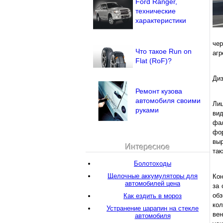
Ford Ranger,
технические
характеристики
че
Что такое Run on
агр
Flat (RoF)?
Диз
Ремонт кузова
автомобиля своими
Лиц
руками
вид
фал
фор
выр
Интересное
так
Болотоходы
Щелочные аккумуляторы для
Кон
автомобилей цена
за 
об
Как ездить в мороз
ко
Устранение царапин на стекле
вен
автомобиля