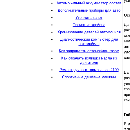
уси
Автомобильный аккумулятор состав
Дополнительные приборы для авто
Ос
Утеплить капот
Дан
Тюнинг из карбона
рас
Хромирование деталей автомобиля
скл
Диагностический компьютер для
бо
автомобиля
ав
Как заправлять автомобиль газом
удо
сал
Как откачать излишки масла из
двигателя
Ремонт ручного тормоза ваз 2109
Баг
Спортивные дешёвые машины
раз
ув
тра
пр
кач
Га
В д
27