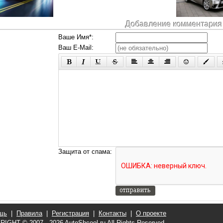
Добавление комментария
Ваше Имя*:
Ваш E-Mail:
Защита от спама:
щь
|
Правила
|
Регистрация
|
Контакты
|
О проекте
RIGHT © 2007 - 2026
AutoShcool.ru
All Rights Reserved.