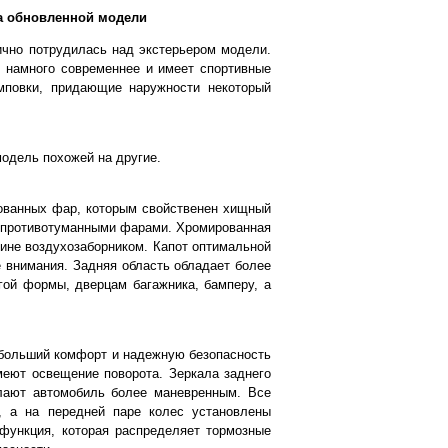
а обновленной модели
ично потрудилась над экстерьером модели.
 намного современнее и имеет спортивные
амповки, придающие наружности некоторый
модель похожей на другие.
рованных фар, которым свойственен хищный
 противотуманными фарами. Хромированная
ине воздухозаборником. Капот оптимальной
 внимания. Задняя область обладает более
ой формы, дверцам багажника, бамперу, а
 больший комфорт и надежную безопасность
меют освещение поворота. Зеркала заднего
елают автомобиль более маневренным. Все
 а на передней паре колес установлены
 функция, которая распределяет тормозные