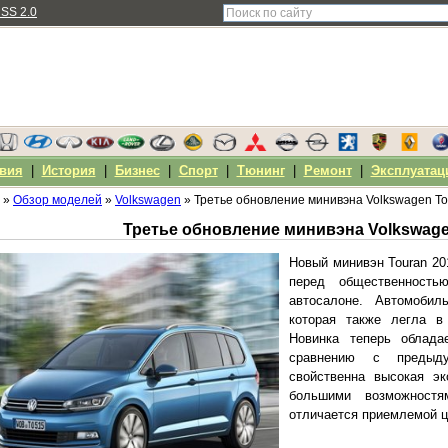
SS 2.0
вия
|
История
|
Бизнес
|
Спорт
|
Тюнинг
|
Ремонт
|
Эксплуатац
»
Обзор моделей
»
Volkswagen
» Третье обновление минивэна Volkswagen To
Третье обновление минивэна Volkswagen
Новый минивэн Touran 20
перед общественност
автосалоне. Автомоби
которая также легла в
Новинка теперь облада
сравнению с предыду
свойственна высокая эк
большими возможност
отличается приемлемой ц