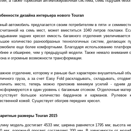
лия, а также тормозная антиблокировочная система, семь подушек безо
обенности дизайна интерьера нового Touran
ный автомобиль предлагается своим потребителям в пяти- и семиместн
считанной на семь мест, может вместиться 1040 литров поклажи. Ес
адывании задних кресел емкость багажного отделения увеличивается
льшое количество разнообразных технологичных систем, делающих п
томобиле еще более комфортными. Благодаря использованию платфор
бнее и обширнее, чем у предыдущей модели. Также немало внимания 
она и огромные возможности трансформации.
ажное отделение, которому и раньше был характерен внушительный объ
личного груза, а за счет Easy Fold раскладывать, складывать, отодви
еличить место, теперь можно приложив минимум усилий - одним дв
нсформируются в один уровень с багажным отсеком. Отделочные матер
исутствует большое количество бардачков и карманов. Рулевое 
ественной кожей. Существует обогрев передних кресел.
баритные размеры Touran 2015
лину модель достигает 4533 мм; ширина равняется 1795 мм; высота не
80 мм; дорожный просвет составляет 200 мм. В зависимости от моди