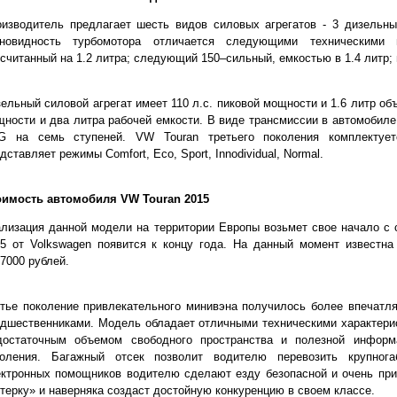
изводитель предлагает шесть видов силовых агрегатов - 3 дизельны
зновидность турбомотора отличается следующими техническими 
считанный на 1.2 литра; следующий 150–сильный, емкостью в 1.4 литр; 
ельный силовой агрегат имеет 110 л.c. пиковой мощности и 1.6 литр объ
ности и два литра рабочей емкости. В виде трансмиссии в автомобиле
G на семь ступеней. VW Touran третьего поколения комплектует
дставляет режимы Comfort, Eco, Sport, Innodividual, Normal.
оимость автомобиля VW Touran 2015
лизация данной модели на территории Европы возьмет свое начало с с
5 от Volkswagen появится к концу года. На данный момент известна
7000 рублей.
тье поколение привлекательного минивэна получилось более впечатл
дшественниками. Модель обладает отличными техническими характери
достаточным объемом свободного пространства и полезной информа
коления. Багажный отсек позволит водителю перевозить крупног
ктронных помощников водителю сделают езду безопасной и очень при
терку» и наверняка создаст достойную конкуренцию в своем классе.