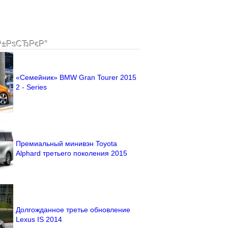
Р±РѕСЂРєР°
«Семейник» BMW Gran Tourer 2015
2 - Series
Премиальный минивэн Toyota
Alphard третьего поколения 2015
Долгожданное третье обновление
Lexus IS 2014