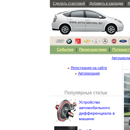
Сделать стартовой
|
Добавить в закладки
|
R
События
|
Происшествия
|
Путешест
Автошкола
Регистрация на сайте
Авторизация
Популярные статьи
Чужой компьютер
Устройство
Напомнить пароль?
автомобильного
дифференциала в
машине