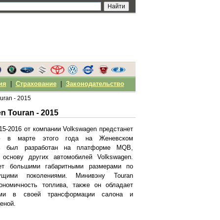
ия
|
Страхование
|
Законодательство
uran - 2015
 Touran - 2015
15-2016 от компании Volkswagen предстанет
ью в марте этого года на Женевском
ль был разработан на платформе MQB,
 основу других автомобилей Volkswagen.
ет большими габаритными размерами по
щими поколениями. Минивэну Touran
ономичность топлива, также он обладает
ями в своей трансформации салона и
еной.