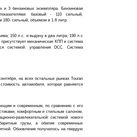
х и 3 бензиновых экземпляра. Бензиновая
показателями: базовый - 110 сильный,
и 180- сильный, объемом в 1.8 литр.
ема; 150 л.с. и выдачу в два литра; 190 л.с
 присутствует механическая КПП и система
ся системой. управления DCC. Система
ентября, на всех остальных рынках Touran
 стоимость автомобиля, которая равняется
яющим и современным, по сравнению с его
стиками, комфортным и стильным салоном,
ционно-развлекательной системой нового
абаритные грузы, а обилие современных
ятной. Обновление получилось на твердую