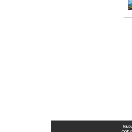
Помо
COPY