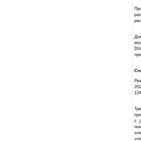
Про
ра
рас
Диз
мощ
DS
пре
Ст
Реа
201
124
Тре
пре
с 
по
эле
«пя