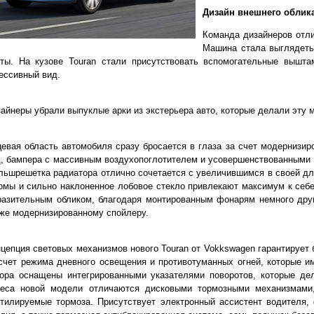
Дизайн внешнего облик
Команда дизайнеров отл
Машина стала выглядеть
рты. На кузове Touran стали присутствовать вспомогательные вышт
ессивный вид.
айнеры убрали выпуклые арки из экстерьера авто, которые делали эту 
евая область автомобиля сразу бросается в глаза за счет модернизи
, бампера с массивным воздухопоглотителем и усовершенствованными
ьшрешетка радиатора отлично сочетается с увеличившимся в своей дл
мы и сильно наклоненное лобовое стекло привлекают максимум к себе
азительным обликом, благодаря монтированным фонарям немного друг
же модернизированному спойлеру.
цепция световых механизмов нового Touran от Vokkswagen гарантирует
счет режима дневного освещения и противотуманных огней, которые и
зора оснащены интегрированными указателями поворотов, которые д
леса новой модели отличаются дисковыми тормозными механизмами,
тилируемые тормоза. Присутствует электронный ассистент водителя,