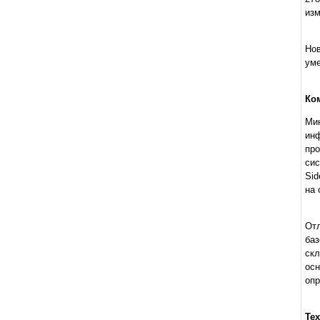
изм
Нов
ум
Ко
Ми
инф
пр
сис
Sid
на 
От
ба
ск
ос
опр
Те