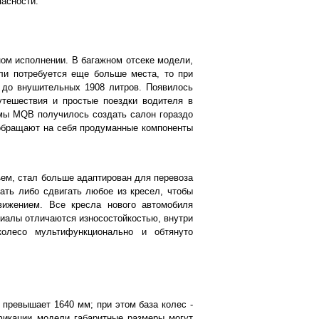
пасности.
ом исполнении. В багажном отсеке модели,
ли потребуется еще больше места, то при
 до внушительных 1908 литров. Появилось
утешествия и простые поездки водителя в
мы MQB получилось создать салон гораздо
обращают на себя продуманные компоненты
ем, стал больше адаптирован для перевоза
гать либо сдвигать любое из кресел, чтобы
ижением. Все кресла нового автомобиля
иалы отличаются износостойкостью, внутри
колесо мультифункционально и обтянуто
 превышает 1640 мм; при этом база колес -
фикации модели габаритные размеры могут