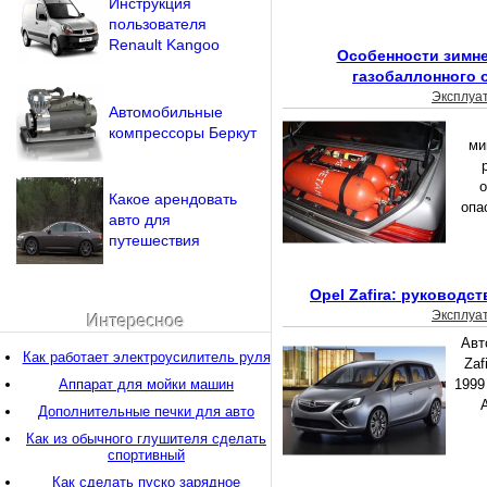
Инструкция
пользователя
Renault Kangoo
Особенности зимне
газобаллонного 
Эксплуа
Автомобильные
компрессоры Беркут
ми
о
Какое арендовать
опа
авто для
путешествия
Opel Zafira: руководс
Эксплуа
Интересное
Авт
Как работает электроусилитель руля
Zaf
Аппарат для мойки машин
1999
Дополнительные печки для авто
Как из обычного глушителя сделать
спортивный
Как сделать пуско зарядное