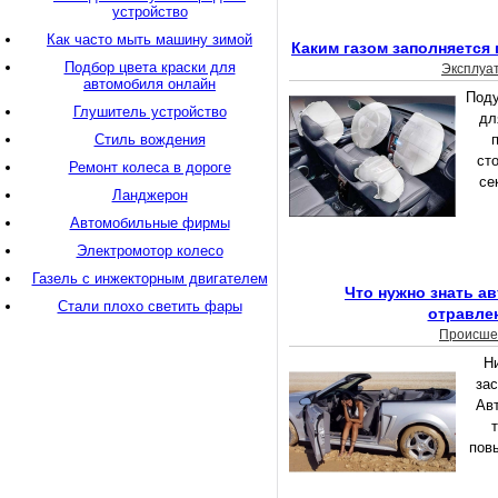
устройство
Как часто мыть машину зимой
Каким газом заполняется
Подбор цвета краски для
Эксплуа
автомобиля онлайн
Поду
Глушитель устройство
дл
Стиль вождения
ст
Ремонт колеса в дороге
се
Ланджерон
Автомобильные фирмы
Электромотор колесо
Газель с инжекторным двигателем
Что нужно знать а
Стали плохо светить фары
отравле
Происше
Н
зас
Авт
повы