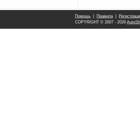
Помощь
|
Правила
|
Регистрац
COPYRIGHT © 2007 - 2026
AutoSh