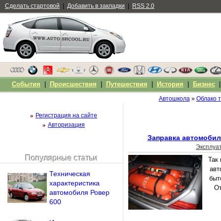
Сделать стартовой
|
Добавить в закладки
|
RSS 2.0
События
|
Происшествия
|
Путешествия
|
История
|
Бизнес
Автошкола
»
Облако т
Регистрация на сайте
Авторизация
Заправка автомобил
Эксплуа
Популярные статьи
Так
Чужой компьютер
авт
Техническая
Напомнить пароль?
быт
характеристика
От
автомобиля Ровер
600