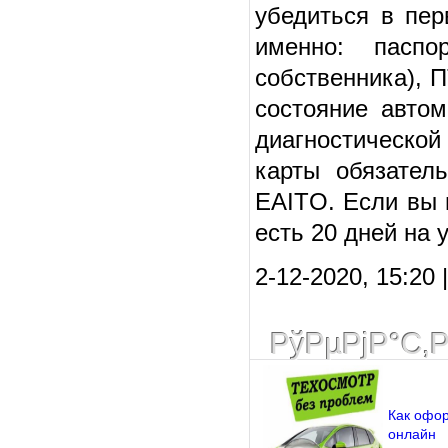
убедиться в пе
именно: паспо
собственника), 
состояние авто
диагностическо
карты обязател
EAITO. Если вы 
есть 20 дней на 
2-12-2020, 15:20 
РўРµРјР°С‚
Как офор
онлайн