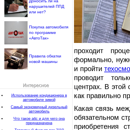
Доносить ли на
нарушителей ППД
или нет?
Покупка автомобиля
по программе
«АвтоТак»
проходит проце
Правила обкатки
формально, нужн
новой машины
и пройти
техосмо
проводит толь
центрах. В этой
Интересное
как правильно пр
Использование кондиционера в
автомобиле зимой
Какая связь меж
Самый экономичный дизельный
автомобиль
обязательном ст
Что такое абс и для чего она
предназначена
приобретения с