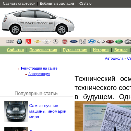
Сделать стартовой
|
Добавить в закладки
|
RSS 2.0
События
|
Происшествия
|
Путешествия
|
История
|
Бизнес
Автошкола
»
С
Регистрация на сайте
Авторизация
Технический ос
технического со
Популярные статьи
в будущем. Одн
Чужой компьютер
Напомнить пароль?
Самые лучшие
машины, иномарки
мира