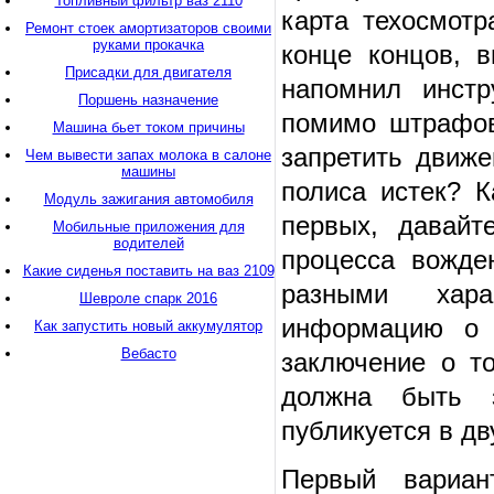
Топливный фильтр ваз 2110
карта техосмотр
Ремонт стоек амортизаторов своими
руками прокачка
конце концов, 
Присадки для двигателя
напомнил инстр
Поршень назначение
помимо штрафов
Машина бьет током причины
запретить движе
Чем вывести запах молока в салоне
машины
полиса истек? 
Модуль зажигания автомобиля
первых, давайт
Мобильные приложения для
водителей
процесса вожде
Какие сиденья поставить на ваз 2109
разными харак
Шевроле спарк 2016
информацию о 
Как запустить новый аккумулятор
Вебасто
заключение о т
должна быть з
публикуется в дв
Первый вариан