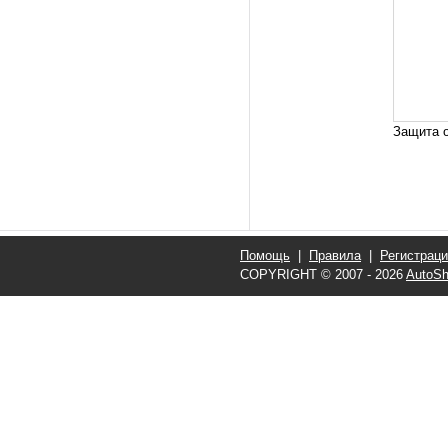
Защита о
Помощь
|
Правила
|
Регистрац
COPYRIGHT © 2007 - 2026
AutoSh