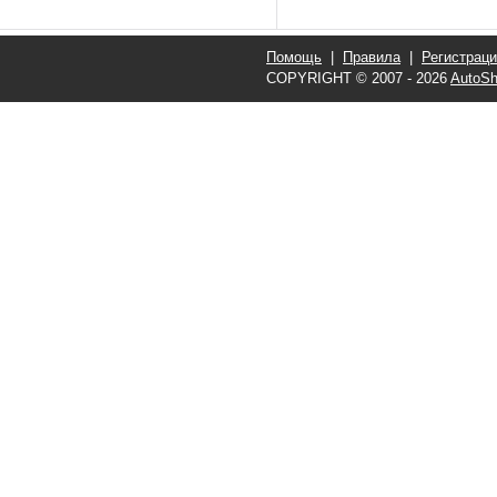
Помощь
|
Правила
|
Регистрац
COPYRIGHT © 2007 - 2026
AutoSh