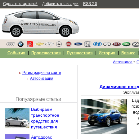
Сделать стартовой
|
Добавить в закладки
|
RSS 2.0
События
|
Происшествия
|
Путешествия
|
История
|
Бизнес
Автошкола
»
О
Регистрация на сайте
Авторизация
Динамичное вожд
Эксплуа
Популярные статьи
Езд
Чужой компьютер
пси
Выбираем
Напомнить пароль?
во
транспортное
средство для
м
путешествия
Автодром: