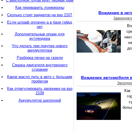
С выхлопной трубы идет черный дым
Как переварить лонжероны
Вождение в нет
Сколько стоит радиатор на ваз 2107
Законодат
Если штраф оплачен а в базе гибдд
Во
нет
ср
Дополнительные опции для
нах
аутлендера
н
Что делать при покупке нового
до
аккумулятора
Разборка печки на газели
Смазка двигателя внутреннего
сгорания
Какое масло лить в авто с большим
Вождение автомобиля в
пробегом
Эксплуа
Как отрегулировать дворники на ваз
Как 
2109
го
Аккумулятор щелочной
с
боль