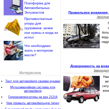
Платформа для
Автомобильных
Энтузиастов
Правильное вождение 
Эксплуа
Противооткатные
упоры для
грузовиков: зачем
они нужны и когда их
боль
испол
ведь
надр
Что необходимо
знать о моторном
масле?
Доверенность на вож
Законодат
Интересное
Нав
Тент для автомобиля своими руками
ав
ситу
Мультимедийная система для
жене
автомобиля
Гидрокомпенсаторы на ваз 21214
Чем промыть автомобильную печку