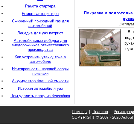
Работа стартера
Покраска и подготовка
Ремонт автоцистерн
рука
Сжиженный природный газ для
Эксплуа
автомобилей
В н
Лебедка для уаз патриот
подг
Автомобильные лебедки для
рука
внедорожников отечественного
нужн
производства
Как устранить утечку тока в
автомобиле
Неисправность шаровой опоры
признаки
Аккумулятор большой емкости
История автомобиля уаз
Чем удалить влагу из бензобака
Помощь
|
Правила
|
Регистрац
COPYRIGHT © 2007 - 2026
AutoSh