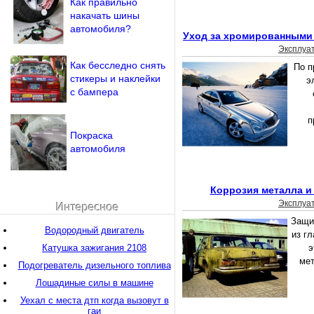
Как правильно
накачать шины
автомобиля?
Уход за хромированными
Эксплуа
Как бесследно снять
По п
стикеры и наклейки
э
с бампера
п
Покраска
автомобиля
Коррозия металла и
Эксплуа
Интересное
Защи
Водородный двигатель
из г
Катушка зажигания 2108
э
мет
Подогреватель дизельного топлива
Лошадиные силы в машине
Уехал с места дтп когда вызовут в
гаи