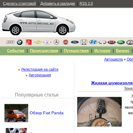
Сделать стартовой
|
Добавить в закладки
|
RSS 2.0
События
|
Происшествия
|
Путешествия
|
История
|
Бизнес
Автошкола
»
Обл
Регистрация на сайте
Авторизация
Жидкая шумоизоля
Тюни
Популярные статьи
Чужой компьютер
т
Напомнить пароль?
явля
Обзор Fiat Panda
ве