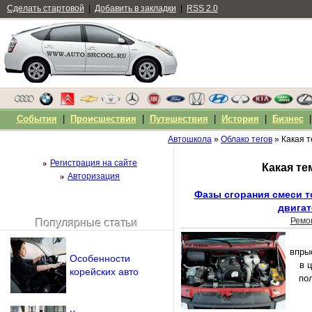
Сделать стартовой
|
Добавить в закладки
|
RSS 2.0
События
|
Происшествия
|
Путешествия
|
История
|
Бизнес
Автошкола
»
Облако тегов
» Какая т
Регистрация на сайте
Какая те
Авторизация
Фазы сгорания смеси т
двигат
Ремо
Популярные статьи
Чужой компьютер
Напомнить пароль?
впры
Особенности
в 
корейских авто
пол