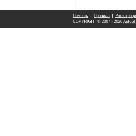
Помощь
|
Правила
|
Регистрац
COPYRIGHT © 2007 - 2026
AutoSh