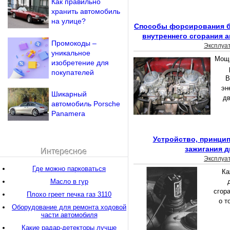
Как правильно
хранить автомобиль
на улице?
Способы форсирования б
внутреннего сгорания 
Промокоды –
Эксплуа
уникальное
Мощн
изобретение для
покупателей
В
эн
Шикарный
дв
автомобиль Porsche
Panamera
Устройство, принци
зажигания д
Интересное
Эксплуа
Где можно парковаться
Ка
Масло в гур
сгор
Плохо греет печка газ 3110
о т
Оборудование для ремонта ходовой
части автомобиля
Какие радар-детекторы лучше