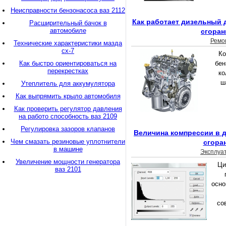
Неисправности бензонасоса ваз 2112
Как работает дизельный 
Расширительный бачок в
автомобиле
сгоран
Ремо
Технические характеристики мазда
сх-7
Ко
Как быстро ориентироваться на
бен
перекрестках
ко
ш
Утеплитель для аккумулятора
Как выпрямить крыло автомобиля
Как проверить регулятор давления
на работо способность ваз 2109
Регулировка зазоров клапанов
Величина компрессии в д
Чем смазать резиновые уплотнители
сгора
в машине
Эксплуа
Увеличение мощности генератора
Цил
ваз 2101
осно
со