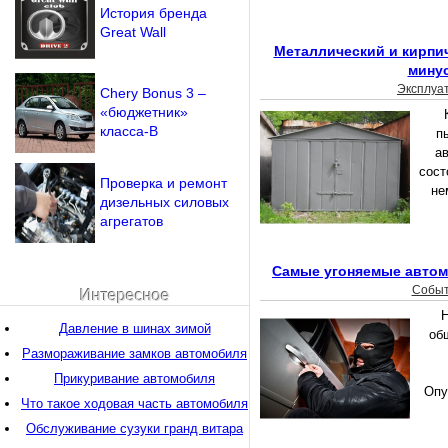
История бренда
Great Wall
Металлический и кирпи
мину
Эксплуа
Chery Bonus 3 –
«бюджетник»
класса-B
п
а
сост
Проверка и ремонт
не
дизельных силовых
агрегатов
Самые угоняемые автом
Собы
Интересное
Н
Давление в шинах зимой
об
Размораживание замков автомобиля
Прикуривание автомобиля
Опу
Что такое ходовая часть автомобиля
Обслуживание сузуки гранд витара