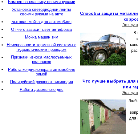
Бампер на классику своими руками
Установка светодиодной ленты
Способы защиты металлич
своими руками на авто
корро
Бытовая мойка для автомобиля
Эксплуа
От чего зависит цвет антифриза
В 
Мойка машин зим
конс
Неисправности тормозной системы с
гидравлическим приводом
рас
Признаки износа маслосъемных
колпачков
Работа кондиционера в автомобиле
зимой
Что лучше выбрать для 
Полицейский разворот википедия
или га
Работа дизельного двс
Эксплуа
Любо
воп
для 