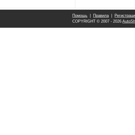
Помощь
|
Правила
|
Регистрац
COPYRIGHT © 2007 - 2026
AutoSh