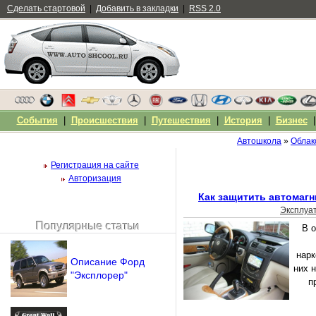
Сделать стартовой
|
Добавить в закладки
|
RSS 2.0
События
|
Происшествия
|
Путешествия
|
История
|
Бизнес
Автошкола
»
Облак
Регистрация на сайте
Авторизация
Как защитить автомагн
Эксплуа
Популярные статьи
В 
Чужой компьютер
Напомнить пароль?
нарк
Описание Форд
них 
"Эксплорер"
п