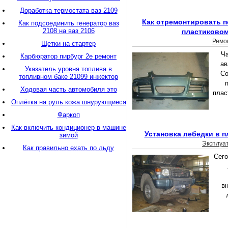
Доработка термостата ваз 2109
Как отремонтировать п
Как подсоединить генератор ваз
2108 на ваз 2106
пластиковом
Ремо
Щетки на стартер
Ча
Карбюратор пирбург 2е ремонт
ав
Указатель уровня топлива в
Со
топливном баке 21099 инжектор
Ходовая часть автомобиля это
плас
Оплётка на руль кожа шнурующиеся
Фаркоп
Как включить кондиционер в машине
Установка лебедки в 
зимой
Эксплуа
Как правильно ехать по льду
Сего
в