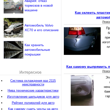
Авария: отказ
тормозов в новой
машине
Как склеить пласти
автомо
Ремо
Автомобиль Volvo
Пр
XC70 и его описание
б
при
изго
Как хранить
пл
автомобильные
покрышки
Как самому выпрямить 
Ремо
Интересное
Эт
Система охлаждения ваз 2115
неисправности
нен
Нива технические характеристики
бам
гар
Изготовление шильдиков для авто
Рейтинг полиролей для авто
Как самому сшить чехлы на авто