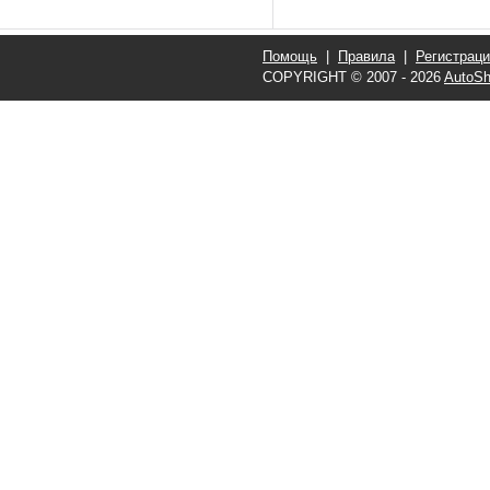
Помощь
|
Правила
|
Регистрац
COPYRIGHT © 2007 - 2026
AutoSh