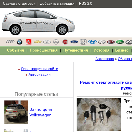
Сделать стартовой
|
Добавить в закладки
|
RSS 2.0
События
|
Происшествия
|
Путешествия
|
История
|
Бизнес
Автошкола
»
Облако 
Регистрация на сайте
Авторизация
Ремонт стеклопластико
рука
Ремо
Популярные статьи
Чужой компьютер
При 
Напомнить пароль?
к
За что ценят
ст
Volkswagen
го