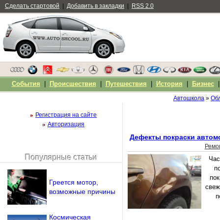
Сделать стартовой
|
Добавить в закладки
|
RSS 2.0
События
|
Происшествия
|
Путешествия
|
История
|
Бизнес
Автошкола
»
Обл
Регистрация на сайте
Авторизация
Дефекты покраски автомо
Ремо
Популярные статьи
Час
Чужой компьютер
п
Напомнить пароль?
пок
Греется мотор,
свеж
возможные причины
п
Космическая