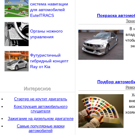
система навигации
для автомобилей
EutelTRACS
Покраска автомо
Тюни
В 
Органы ножного
влад
управления
чтоб
эк
Футуристичный
гибридный концепт
Ray от Kia
Подбор автомоби
Ремо
Интересное
Х
Стартер не крутит двигатель
вн
Конструкция автомобильного
мож
глушителя
хозя
Зажигание на дизельном двигателе
Самые популярные марки
автомобилей