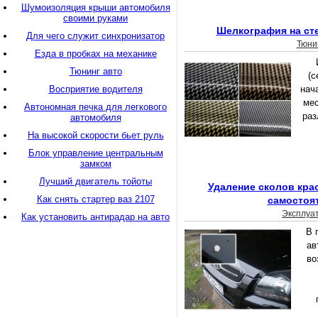
Шумоизоляция крыши автомобиля
своими руками
Шелкография на ст
Для чего служит синхронизатор
Тюни
Езда в пробках на механике
Тюнинг авто
(с
Восприятие водителя
нач
ме
Автономная печка для легкового
раз
автомобиля
На высокой скорости бьет руль
Блок управление центральным
замком
Лучший двигатель тойоты
Удаление сколов кра
Как снять стартер ваз 2107
самостоя
Эксплуа
Как установить антирадар на авто
В 
ав
во