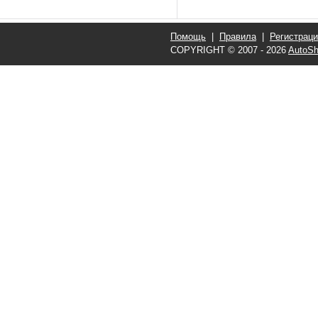
Помощь
|
Правила
|
Регистрац
COPYRIGHT © 2007 - 2026
AutoSh