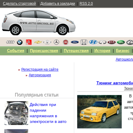
Сделать стартовой
|
Добавить в закладки
|
RSS 2.0
События
|
Происшествия
|
Путешествия
|
История
|
Бизнес
Автошкол
Регистрация на сайте
Авторизация
Тюнинг автомоби
Тюни
Популярные статьи
В
Чужой компьютер
авт
Действия при
Напомнить пароль?
авто
падении
т
напряжения в
ст
электросети в авто