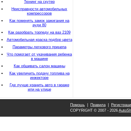
Тюнинг на скутер
Неисправности автомобильных
компрессоров
Как поменять замок зажигания на
ауди 80
Как разобрать торпеду на ваз 2109
Автомобильная краска подбор цвета
Параметры легкового прицепа
Что помогает от укачивания ребенка
в машине
Как обшивать салон машины
Как увеличить подачу топлива на
инжекторе
Где лучше хранить авто в гараже
или на улице
Помощь
|
Правила
|
Регистрац
COPYRIGHT © 2007 - 2026
AutoSh