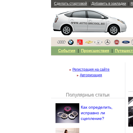
Сделать стартовой
|
Добавить в закладки
|
R
События
|
Происшествия
|
Путешест
Регистрация на сайте
Авторизация
Популярные статьи
Чужой компьютер
Напомнить пароль?
Как определить,
исправно ли
сцепление?