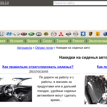
SS 2.0
вия
|
История
|
Бизнес
|
Спорт
|
Тюнинг
|
Ремонт
|
Эксплуатац
Автошкола
»
Облако тегов
» Накидки на сиденья авто
Накидки на сиденья авт
Как правильно отрегулировать сиденье?
Как п
Эксплуатация
По дороге на работу и с
работы, в магазин за
продуктами или в дальней
поездке, удобные сиденья
автомобиля могут сделать
время,..