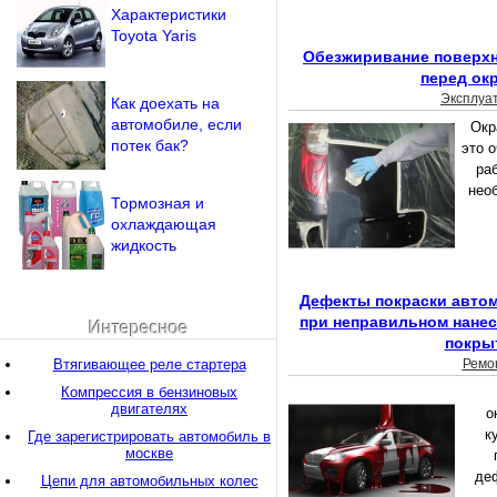
Характеристики
Toyota Yaris
Обезжиривание поверхн
перед ок
Эксплуа
Как доехать на
автомобиле, если
Окр
потек бак?
это о
ра
нео
Тормозная и
охлаждающая
жидкость
Дефекты покраски авто
при неправильном нанес
Интересное
покры
Втягивающее реле стартера
Ремо
Компрессия в бензиновых
двигателях
о
к
Где зарегистрировать автомобиль в
москве
де
Цепи для автомобильных колес