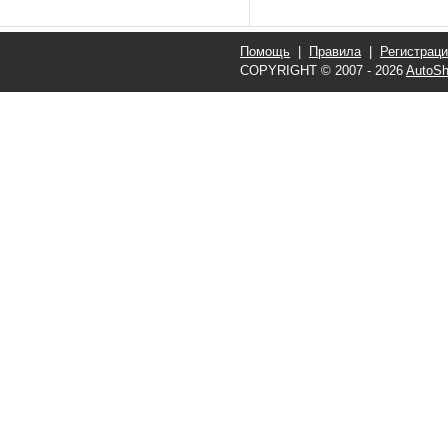
Помощь
|
Правила
|
Регистрац
COPYRIGHT © 2007 - 2026
AutoSh