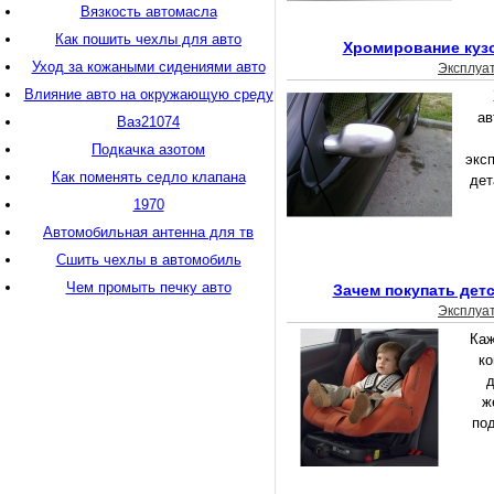
Вязкость автомасла
Как пошить чехлы для авто
Хромирование куз
Уход за кожаными сидениями авто
Эксплуа
Влияние авто на окружающую среду
ав
Ваз21074
Подкачка азотом
эксп
Как поменять седло клапана
дет
1970
Автомобильная антенна для тв
Сшить чехлы в автомобиль
Чем промыть печку авто
Зачем покупать дет
Эксплуа
Каж
ко
д
ж
под