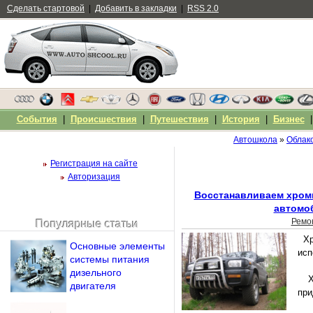
Сделать стартовой
|
Добавить в закладки
|
RSS 2.0
События
|
Происшествия
|
Путешествия
|
История
|
Бизнес
Автошкола
»
Облако
Регистрация на сайте
Авторизация
Восстанавливаем хром
автомо
Ремо
Популярные статьи
Чужой компьютер
Х
Основные элементы
Напомнить пароль?
исп
системы питания
дизельного
Х
двигателя
при