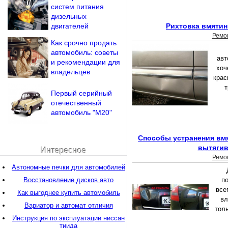
систем питания
дизельных
двигателей
Рихтовка вмятин
Ремо
Как срочно продать
автомобиль: советы
авт
и рекомендации для
хоч
владельцев
крас
т
Первый серийный
отечественный
автомобиль "M20"
Способы устранения вмя
вытягив
Интересное
Ремо
Автономные печки для автомобилей
Восстановление дисков авто
п
все
Как выгоднее купить автомобиль
вл
Вариатор и автомат отличия
тол
Инструкция по эксплуатации ниссан
тиида