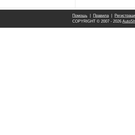
Помощь
|
Правила
|
Регистрац
COPYRIGHT © 2007 - 2026
AutoSh