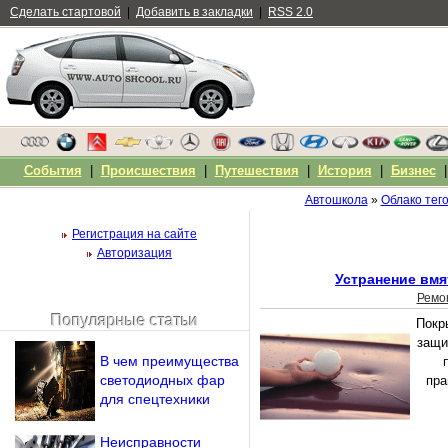
Сделать стартовой
|
Добавить в закладки
|
RSS 2.0
События
|
Происшествия
|
Путешествия
|
История
|
Бизнес
Автошкола
»
Облако тег
Регистрация на сайте
Авторизация
Устранение вмя
Ремо
Популярные статьи
Покр
Чужой компьютер
защи
Напомнить пароль?
В чем преимущества
светодиодных фар
пра
для спецтехники
Неисправности