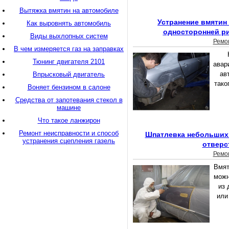
Вытяжка вмятин на автомобиле
Устранение вмятин
Как выровнять автомобиль
односторонней ри
Виды выхлопных систем
Ремо
В чем измеряется газ на заправках
Н
Тюнинг двигателя 2101
авар
ав
Впрысковый двигатель
тако
Воняет бензином в салоне
Средства от запотевания стекол в
машине
Что такое ланжирон
Ремонт неисправности и способ
Шпатлевка небольших 
устранения сцепления газель
отверс
Ремо
Вмят
можн
из 
или