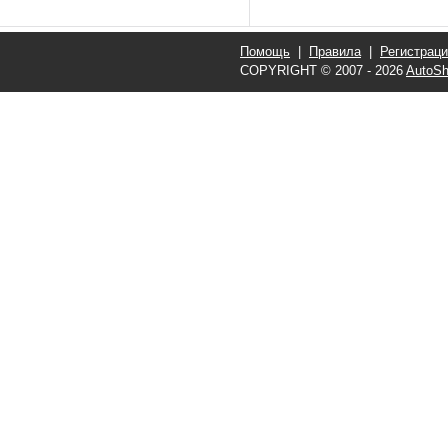
Помощь
|
Правила
|
Регистрац
COPYRIGHT © 2007 - 2026
AutoSh