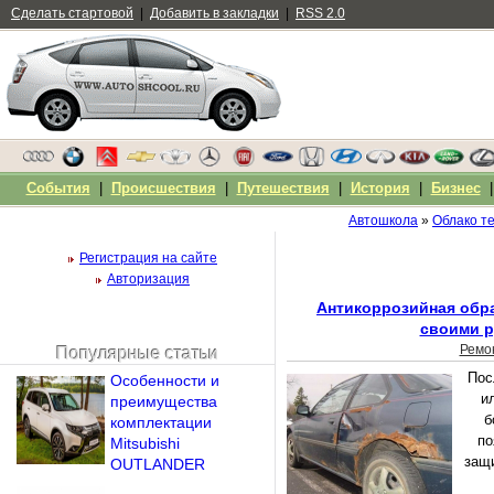
Сделать стартовой
|
Добавить в закладки
|
RSS 2.0
События
|
Происшествия
|
Путешествия
|
История
|
Бизнес
Автошкола
»
Облако те
Регистрация на сайте
Авторизация
Антикоррозийная обр
своими р
Ремо
Популярные статьи
Чужой компьютер
Пос
Особенности и
Напомнить пароль?
и
преимущества
б
комплектации
по
Mitsubishi
защи
OUTLANDER