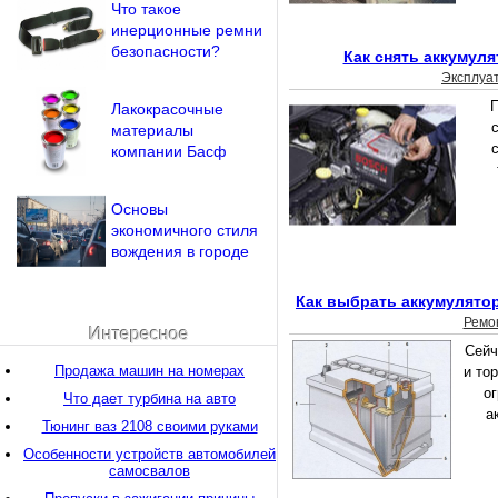
Что такое
инерционные ремни
безопасности?
Как снять аккумул
Эксплуа
П
Лакокрасочные
материалы
с
компании Басф
Основы
экономичного стиля
вождения в городе
Как выбрать аккумулято
Ремо
Интересное
Сейч
Продажа машин на номерах
и то
о
Что дает турбина на авто
а
Тюнинг ваз 2108 своими руками
Особенности устройств автомобилей
самосвалов