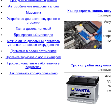
Пропуски в зажигании причины
Автомобильные плафоны салона
Как продлить жизнь акк
Модерниз
Эксплуа
Устройство двигателя внутреннего
Акку
сгорания
Газ на дизель легковой
н
Бронированный мерседес
совр
не
Можно ли на дизельный двигатель
установить газовое оборудование
Примочки в салон автомобиля
Прокачка тормозов с абс и сканером
Профессиональные заболевания у
Срок службы аккумуля
водителей
Эксплуа
Как проехать кольцо правильно
Акк
од
ч
за