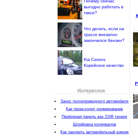
Почему сейчас
выгодно работать в
такси?
Что делать, если на
трассе внезапно
закончился бензин?
Kia Carens.
Корейское качество
Р
Интересное
Занос полноприводного автомобиля
Как происходит хромирование
Приборная панель ваз 2108 тюнинг
Шлифовка коленвалов
Как заклеить автомобильный коврик