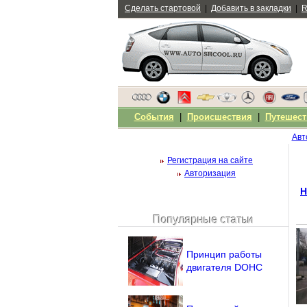
Сделать стартовой
|
Добавить в закладки
|
R
События
|
Происшествия
|
Путешест
Авт
Регистрация на сайте
Авторизация
Н
Популярные статьи
Чужой компьютер
Напомнить пароль?
Принцип работы
двигателя DOHC