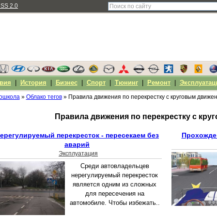
SS 2.0
вия
|
История
|
Бизнес
|
Спорт
|
Тюнинг
|
Ремонт
|
Эксплуатац
ошкола
»
Облако тегов
» Правила движения по перекрестку с круговым движе
Правила движения по перекрестку с кр
ерегулируемый перекресток - пересекаем без
Прохожден
аварий
Эксплуатация
Среди автовладельцев
нерегулируемый перекресток
является одним из сложных
для пересечения на
автомобиле. Чтобы избежать..