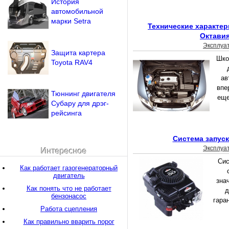
История
автомобильной
марки Setra
Технические характер
Октавия
Эксплуа
Защита картера
Шко
Toyota RAV4
ав
впе
Тюннинг двигателя
еще
Субару для дрэг-
рейсинга
Система запуск
Эксплуа
Интересное
Сис
Как работает газогенераторный
двигатель
зна
Как понять что не работает
д
бензонасос
гара
Работа сцепления
Как правильно вварить порог