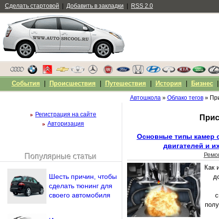
Сделать стартовой
|
Добавить в закладки
|
RSS 2.0
События
|
Происшествия
|
Путешествия
|
История
|
Бизнес
Автошкола
»
Облако тегов
» При
Регистрация на сайте
Прис
Авторизация
Основные типы камер 
двигателей и и
Ремо
Популярные статьи
Чужой компьютер
Как 
Напомнить пароль?
Шесть причин, чтобы
д
сделать тюнинг для
своего автомобиля
с
полу