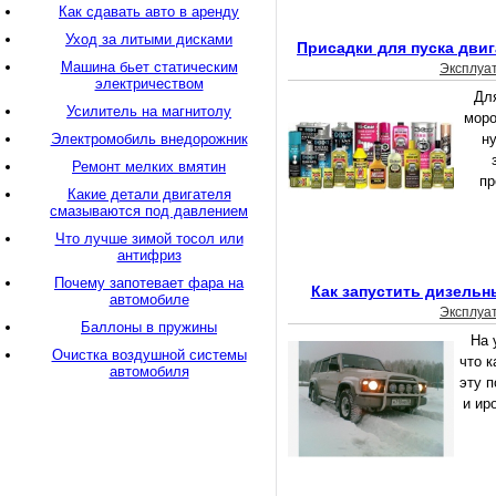
Как сдавать авто в аренду
Уход за литыми дисками
Присадки для пуска двиг
Машина бьет статическим
Эксплуа
электричеством
Для
Усилитель на магнитолу
моро
Электромобиль внедорожник
н
Ремонт мелких вмятин
пр
Какие детали двигателя
смазываются под давлением
Что лучше зимой тосол или
антифриз
Почему запотевает фара на
Как запустить дизельн
автомобиле
Эксплуа
Баллоны в пружины
На 
Очистка воздушной системы
что 
автомобиля
эту 
и ир