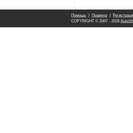
Помощь
|
Правила
|
Регистрац
COPYRIGHT © 2007 - 2026
AutoSh