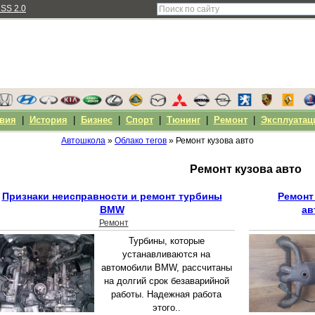
SS 2.0
вия
|
История
|
Бизнес
|
Спорт
|
Тюнинг
|
Ремонт
|
Эксплуатац
Автошкола
»
Облако тегов
» Ремонт кузова авто
Ремонт кузова авто
Признаки неисправности и ремонт турбины
Ремонт
BMW
ав
Ремонт
Турбины, которые
устанавливаются на
автомобили BMW, рассчитаны
на долгий срок безаварийной
работы. Надежная работа
этого..