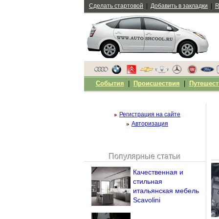
Сделать стартовой
|
Добавить в закладки
|
R
События
|
Происшествия
|
Путешест
Регистрация на сайте
Авторизация
Популярные статьи
Чужой компьютер
Качественная и
Напомнить пароль?
стильная
итальянская мебель
Scavolini