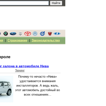
ия
|
Страхование
|
Законодательство
вроле
г салона в автомобиле Нива
Тюнинг
Почему-то нечасто «Нива»
удостаивается внимания
инсталляторов. А ведь жаль,
этот автомобиль достойный во
всех отношениях...