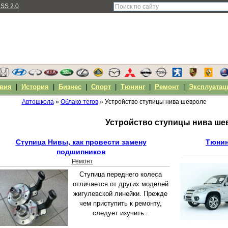
SS 2.0
вия
|
История
|
Бизнес
|
Спорт
|
Тюнинг
|
Ремонт
|
Эксплуатац
Автошкола
»
Облако тегов
» Устройство ступицы нива шевроле
Устройство ступицы нива ше
Ступица Нивы, как провести замену
Тюнин
подшипников
Ремонт
Ступица переднего колеса
отличается от других моделей
жигулевской линейки. Прежде
чем приступить к ремонту,
следует изучить..