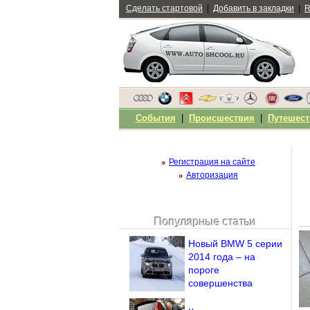
Сделать стартовой
|
Добавить в закладки
|
R
События
|
Происшествия
|
Путешест
Регистрация на сайте
Авторизация
Популярные статьи
Чужой компьютер
Новый BMW 5 серии
Напомнить пароль?
2014 года – на
пороге
совершенства