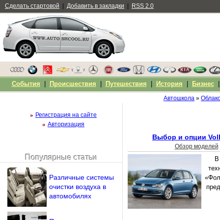
Сделать стартовой
|
Добавить в закладки
|
RSS 2.0
События
|
Происшествия
|
Путешествия
|
История
|
Бизнес
Автошкола
»
Облако
Регистрация на сайте
Авторизация
Выбор и опции Volk
Обзор моделей
Популярные статьи
В
Чужой компьютер
тех
Напомнить пароль?
Различные системы
«Фол
очистки воздуха в
пред
автомобилях