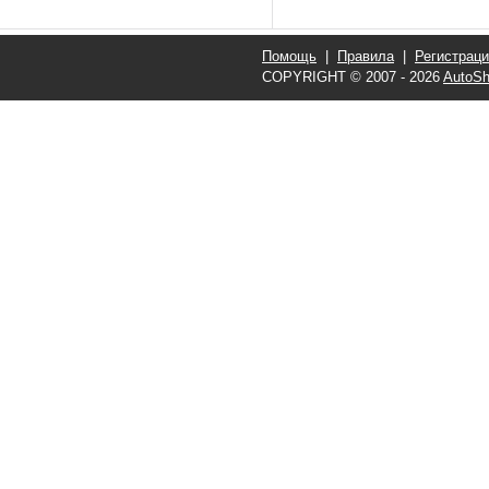
Помощь
|
Правила
|
Регистрац
COPYRIGHT © 2007 - 2026
AutoSh