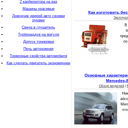
2 карбюратора на ваз
Машины красивые
Как изготовить бе
Доводчик дверей авто своими
Эксплуа
руками
В
Свеча в глушитель
б
Турбонаддув на жигули
пред
по
Допуск тонировки
Печь автономная
Тормозные свойства автомобиля
Как сделать двигатель экономичнее
Основные характери
Mercedes-
Обзор моделей
/
Ник
абс
Mer
что