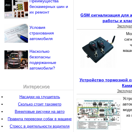
Преимущества
бескамерных шин и
их ремонт
GSM сигнализация для 
работы и кла
Эксплуа
Условия
страхования
Мо
автомобиля
сигн
ч
маши
Насколько
безопасны
подержанные
автомобили?
Устройство тормозной 
Кама
Интересное
Эксплуа
Насадки на глушитель
Устр
Сколько стоит тахометр
авто
моде
Виниловые рисунки на авто
из 
Правила перевозки собак в машине
Стресс в деятельности водителя