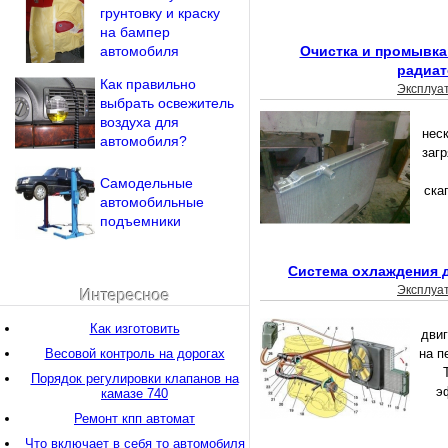
грунтовку и краску
на бампер
автомобиля
Очистка и промывка
радиат
Как правильно
Эксплуа
выбрать освежитель
воздуха для
нес
автомобиля?
заг
Самодельные
ска
автомобильные
подъемники
Система охлаждения д
Эксплуа
Интересное
Как изготовить
дви
Весовой контроль на дорогах
на п
Порядок регулировки клапанов на
э
камазе 740
Ремонт кпп автомат
Что включает в себя то автомобиля