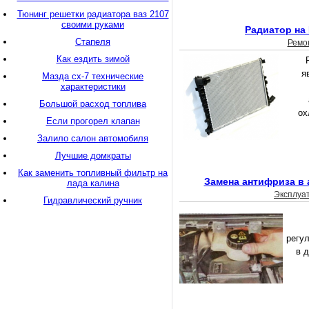
Тюнинг решетки радиатора ваз 2107
своими руками
Радиатор на 
Стапеля
Ремо
Как ездить зимой
я
Мазда сх-7 технические
характеристики
Большой расход топлива
ох
Если прогорел клапан
Залило салон автомобиля
Лучшие домкраты
Как заменить топливный фильтр на
Замена антифриза в
лада калина
Эксплуа
Гидравлический ручник
регу
в 