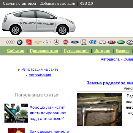
Сделать стартовой
|
Добавить в закладки
|
RSS 2.0
События
|
Происшествия
|
Путешествия
|
История
|
Бизнес
Автошкола
»
Облак
Регистрация на сайте
Авторизация
Замена радиатора си
Ремо
Популярные статьи
Рад
Чужой компьютер
есл
Напомнить пароль?
Хорошо ли чистит
нег
дистиллированная
жи
вода автостекло?
Как самому нанести