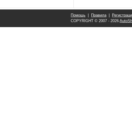
Помощь
|
Правила
|
Регистрац
COPYRIGHT © 2007 - 2026
AutoSh