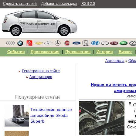
Сделать стартовой
|
Добавить в закладки
|
RSS 2.0
События
|
Происшествия
|
Путешествия
|
История
|
Бизнес
Автошкола
»
Обла
Регистрация на сайте
Авторизация
Нужно ли менять пр
амортиза
Ремо
Популярные статьи
Чужой компьютер
В у
Напомнить пароль?
Технические данные
автомобиля Skoda
Superb
неп
Осно