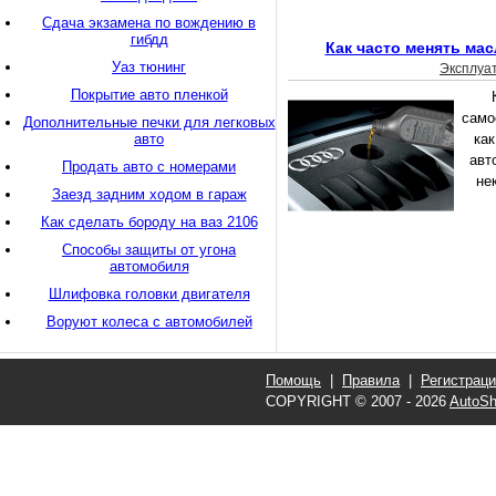
Сдача экзамена по вождению в
гибдд
Как часто менять ма
Уаз тюнинг
Эксплуа
Покрытие авто пленкой
само
Дополнительные печки для легковых
авто
как
авт
Продать авто с номерами
не
Заезд задним ходом в гараж
Как сделать бороду на ваз 2106
Способы защиты от угона
автомобиля
Шлифовка головки двигателя
Воруют колеса с автомобилей
Помощь
|
Правила
|
Регистрац
COPYRIGHT © 2007 - 2026
AutoSh