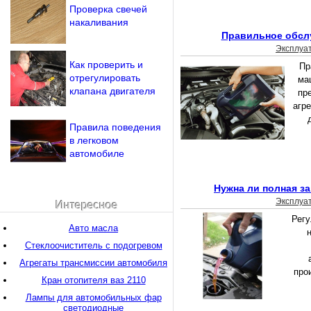
Проверка свечей
накаливания
Правильное обсл
Эксплуа
Как проверить и
Пр
отрегулировать
ма
клапана двигателя
пр
агре
Правила поведения
в легковом
автомобиле
Нужна ли полная з
Эксплуа
Интересное
Регу
Авто масла
Стеклоочиститель с подогревом
Агрегаты трансмиссии автомобиля
про
Кран отопителя ваз 2110
Лампы для автомобильных фар
светодиодные