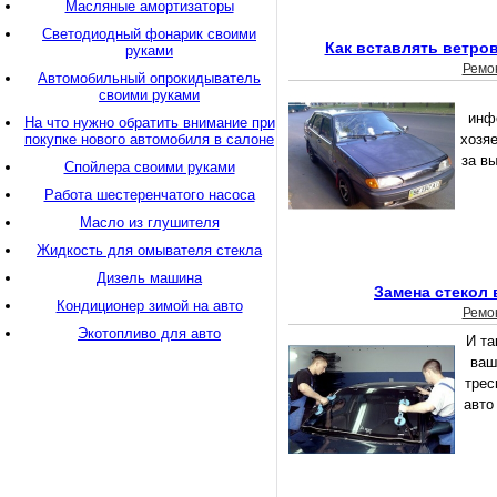
Масляные амортизаторы
Светодиодный фонарик своими
Как вставлять ветров
руками
Ремо
Автомобильный опрокидыватель
своими руками
инф
На что нужно обратить внимание при
покупке нового автомобиля в салоне
хозяе
за в
Спойлера своими руками
Работа шестеренчатого насоса
Масло из глушителя
Жидкость для омывателя стекла
Дизель машина
Замена стекол 
Кондиционер зимой на авто
Ремо
Экотопливо для авто
И та
ваш
трес
авто