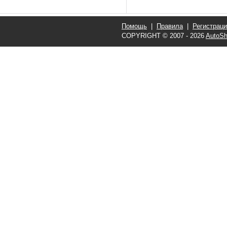
Помощь
|
Правила
|
Регистрац
COPYRIGHT © 2007 - 2026
AutoSh