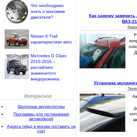
Что необходимо
знать о маховике
Как самому заменить 
двигателя?
ВАЗ-21
Ремо
Р
Nissan X-Trail
воп
характеристики авто
лобо
Д
Mercedes G Class
2015-2016 –
рестайлинг
знаменитого
внедорожника
Установка молдинг
Тюни
Интересное
Ав
Щелочные аккумуляторы
д
кот
Программы для тестирования
автомобилей
а
Адреса гибдд в москве поставить на
учет