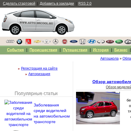
Сделать стартовой
|
Добавить в закладки
|
RSS 2.0
События
|
Происшествия
|
Путешествия
|
История
|
Бизнес
Автошкола
»
Обла
Регистрация на сайте
Авторизация
Обзор автомобиля 
Обзор моделе
Популярные статьи
Чужой компьютер
бе
Напомнить пароль?
Заболевания
о
среди водителей
т
на автомобильном
транспорте