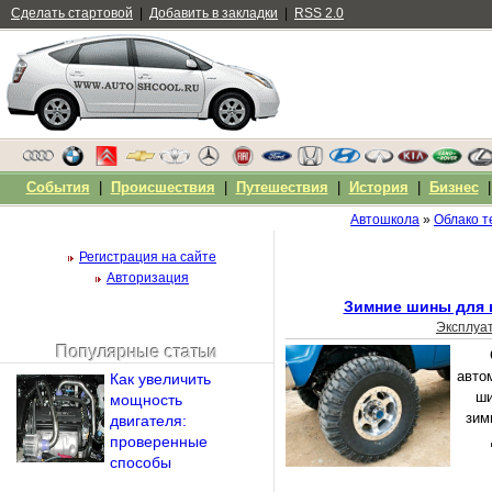
Сделать стартовой
|
Добавить в закладки
|
RSS 2.0
События
|
Происшествия
|
Путешествия
|
История
|
Бизнес
Автошкола
»
Облако т
Регистрация на сайте
Авторизация
Зимние шины для 
Эксплуа
Популярные статьи
Чужой компьютер
авто
Как увеличить
Напомнить пароль?
ши
мощность
зим
двигателя:
проверенные
способы