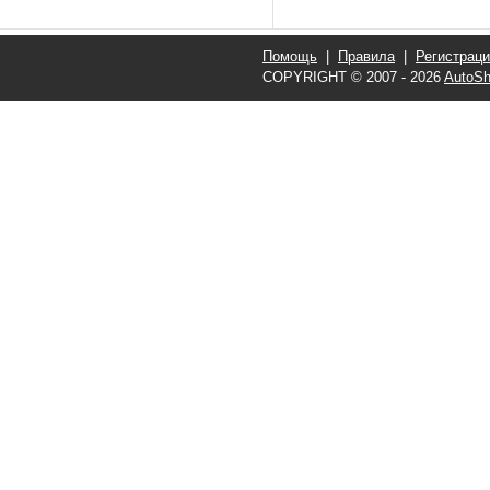
Помощь
|
Правила
|
Регистрац
COPYRIGHT © 2007 - 2026
AutoSh