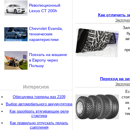
Революционный
Lexus CT 200h
Как отличить 
Эксплуа
Зал
Chevrolet Evanda,
б
технические
ав
характеристики
пр
Поехать на машине
в Европу через
Польшу
Переход на з
Эксплуа
Интересное
Ес
Обесшумка торпеды ваз 2109
стоя
их
Выбор автомобильного аккумулятора
к
Как разобрать втягивающее реле
те
стартера
Как правильно отпускать педаль
сцепления