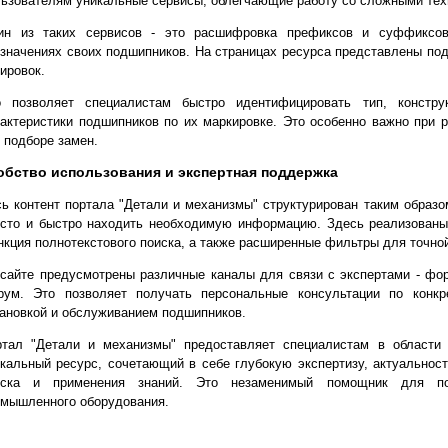
ьзователям уникальные сервисы, облегчающие работу со сложными тех
ин из таких сервисов - это расшифровка префиксов и суффиксов
значениях своих подшипников. На страницах ресурса представлены под
ировок.
о позволяет специалистам быстро идентифицировать тип, констру
актеристики подшипников по их маркировке. Это особенно важно при
 подборе замен.
обство использования и экспертная поддержка
ь контент портала "Детали и механизмы" структурирован таким образ
сто и быстро находить необходимую информацию. Здесь реализованы 
кция полнотекстового поиска, а также расширенные фильтры для точно
сайте предусмотрены различные каналы для связи с экспертами - форм
рум. Это позволяет получать персональные консультации по конкр
ановкой и обслуживанием подшипников.
ртал "Детали и механизмы" предоставляет специалистам в области 
кальный ресурс, сочетающий в себе глубокую экспертизу, актуально
иска и применения знаний. Это незаменимый помощник для п
омышленного оборудования.