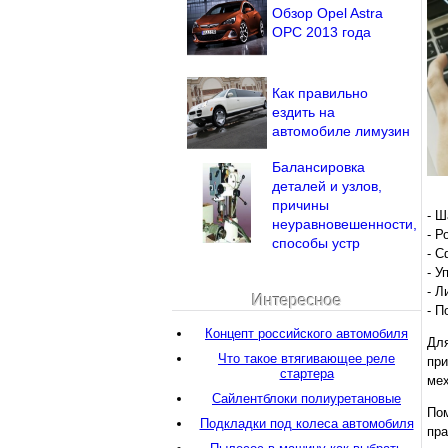
Обзор Opel Astra
OPC 2013 года
Как правильно
ездить на
автомобиле лимузин
Балансировка
деталей и узлов,
причины
- Ш
неуравновешенности,
- Р
способы устр
- С
- У
- Л
Интересное
- П
Концепт российского автомобиля
Дл
Что такое втягивающее реле
при
стартера
мех
Сайлентблоки полиуретановые
По
Подкладки под колеса автомобиля
пр