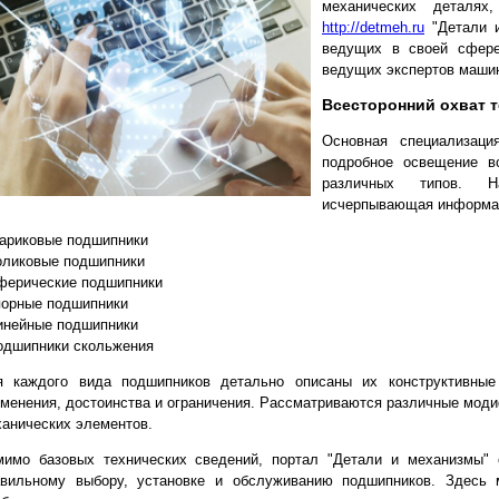
механических деталя
http://detmeh.ru
"Детали и
ведущих в своей сфере
ведущих экспертов машин
Всесторонний охват 
Основная специализаци
подробное освещение в
различных типов. Н
исчерпывающая информа
ариковые подшипники
оликовые подшипники
ферические подшипники
порные подшипники
инейные подшипники
одшипники скольжения
я каждого вида подшипников детально описаны их конструктивные 
менения, достоинства и ограничения. Рассматриваются различные моди
анических элементов.
мимо базовых технических сведений, портал "Детали и механизмы"
авильному выбору, установке и обслуживанию подшипников. Здесь 