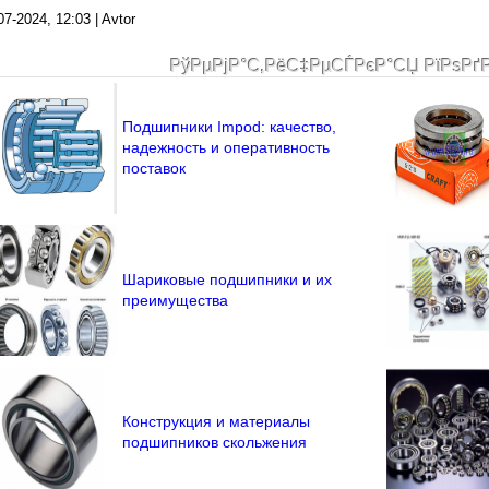
07-2024, 12:03 | Avtor
РўРµРјР°С‚РёС‡РµСЃРєР°СЏ РїРѕРґ
Подшипники Impod: качество,
надежность и оперативность
поставок
Шариковые подшипники и их
преимущества
Конструкция и материалы
подшипников скольжения