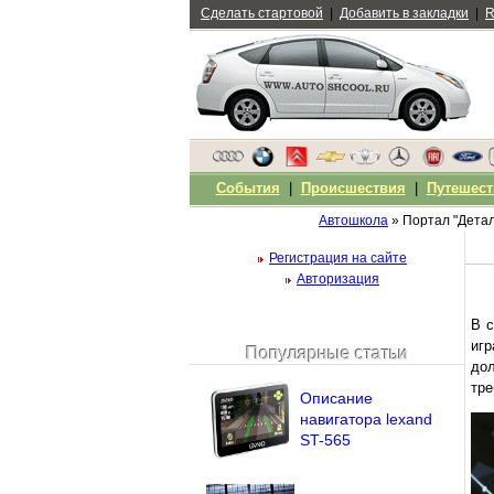
Сделать стартовой
|
Добавить в закладки
|
R
События
|
Происшествия
|
Путешест
Автошкола
» Портал "Дета
Регистрация на сайте
Авторизация
В с
иг
Популярные статьи
до
Чужой компьютер
тре
Напомнить пароль?
Описание
навигатора lexand
ST-565