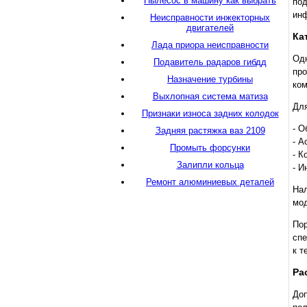
Пылесос в машину как выбрать
по
ин
Неисправности инжекторных
двигателей
Ка
Лада приора неисправности
Од
Подавитель радаров гибдд
пр
Назначение турбины
ком
Выхлопная система матиза
Для
Признаки износа задних колодок
- О
Задняя растяжка ваз 2109
- А
Промыть форсунки
- К
Залипли кольца
- И
Ремонт алюминиевых деталей
На
мод
По
спе
к т
Ра
Доп