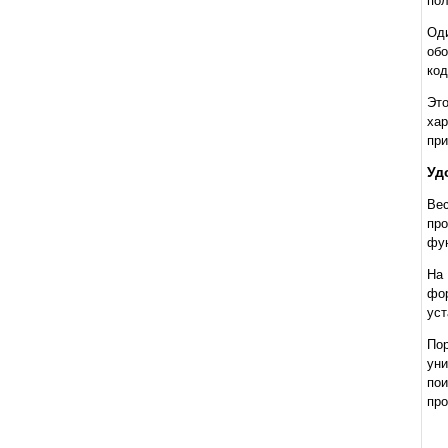
пол
Од
обо
код
Эт
хар
при
Уд
Вес
про
фун
На 
фо
уст
По
уни
по
пр