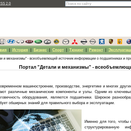
SS 2.0
вия
|
История
|
Бизнес
|
Спорт
|
Тюнинг
|
Ремонт
|
Эксплуатац
ли и механизмы" - всеобъемлющий источник информации о подшипниках и 
овременном машиностроении, производстве, энергетике и многих друг
рают различные механические компоненты и узлы. Одним из ключевы
лговечность оборудования, являются подшипники. Широкое разнообра
бует обширных знаний для правильного выбора и эксплуатации.
Именно для того, чтобы
структурированную 