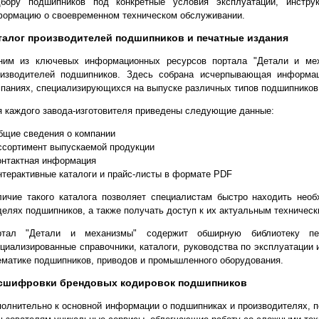
дбору подшипников под конкретные условия эксплуатации, инстр
формацию о своевременном техническом обслуживании.
талог производителей подшипников и печатные издания
ним из ключевых информационных ресурсов портала "Детали и меха
оизводителей подшипников. Здесь собрана исчерпывающая информа
паниях, специализирующихся на выпуске различных типов подшипников
 каждого завода-изготовителя приведены следующие данные:
бщие сведения о компании
ссортимент выпускаемой продукции
онтактная информация
нтерактивные каталоги и прайс-листы в формате PDF
личие такого каталога позволяет специалистам быстро находить не
елях подшипников, а также получать доступ к их актуальным техническ
ртал "Детали и механизмы" содержит обширную библиотеку п
циализированные справочники, каталоги, руководства по эксплуатации 
ематике подшипников, приводов и промышленного оборудования.
сшифровки брендовых кодировок подшипников
олнительно к основной информации о подшипниках и производителях, п