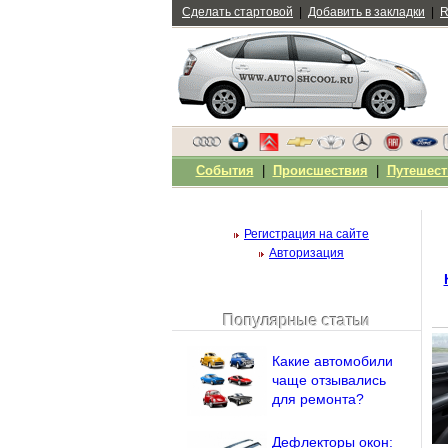
Сделать стартовой
|
Добавить в закладки
|
R
События
|
Происшествия
|
Путешест
Регистрация на сайте
Авторизация
Популярные статьи
Чужой компьютер
Напомнить пароль?
Какие автомобили
чаще отзывались
для ремонта?
Дефлекторы окон: