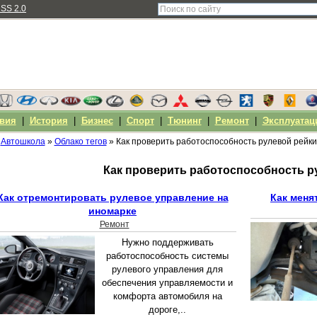
SS 2.0
вия
|
История
|
Бизнес
|
Спорт
|
Тюнинг
|
Ремонт
|
Эксплуатац
Автошкола
»
Облако тегов
» Как проверить работоспособность рулевой рейки
Как проверить работоспособность р
Как отремонтировать рулевое управление на
Как меня
иномарке
Ремонт
Нужно поддерживать
работоспособность системы
рулевого управления для
обеспечения управляемости и
комфорта автомобиля на
дороге,..