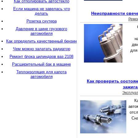
Как отполировать автостекло
Если машина не завелась что
Неисправности свече
делать
Ремо
Розетка скутера
Давление в шине грузового
автомобиля
н
Как определить качественный бензин
дв
Чем можно залатать радиатор
для
Ремонт блока цилиндров ваз 2108
Расширительный бак в машине
Теплоизоляция для капота
автомобиля
Как проверить состоя
зажига
Эксплуа
К
авто
отсл
Сна