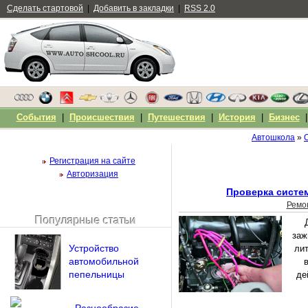
Сделать стартовой
|
Добавить в закладки
|
RSS 2.0
События
|
Происшествия
|
Путешествия
|
История
|
Бизнес
Автошкола
»
Регистрация на сайте
Авторизация
Проверка систе
Ремо
Популярные статьи
Чужой компьютер
заж
Напомнить пароль?
Устройство
лит
автомобильной
пепельницы
де