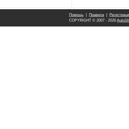
Помощь
|
Правила
|
Регистрац
COPYRIGHT © 2007 - 2026
AutoSh