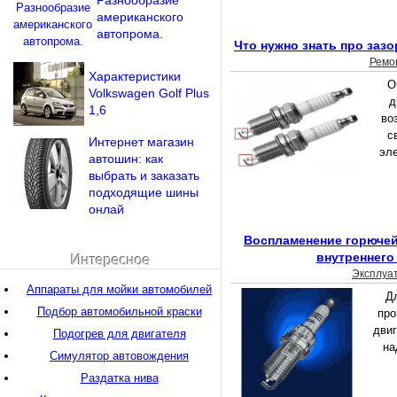
Разнообразие
американского
автопрома.
Что нужно знать про зазо
Ремо
Характеристики
О
Volkswagen Golf Plus
д
1,6
во
с
Интернет магазин
эл
автошин: как
выбрать и заказать
подходящие шины
онлай
Воспламенение горючей
внутреннего
Интересное
Эксплуа
Аппараты для мойки автомобилей
Д
Подбор автомобильной краски
про
двиг
Подогрев для двигателя
на
Симулятор автовождения
Раздатка нива