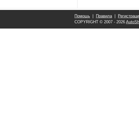
Помощь
|
Правила
|
Регистрац
COPYRIGHT © 2007 - 2026
AutoSh