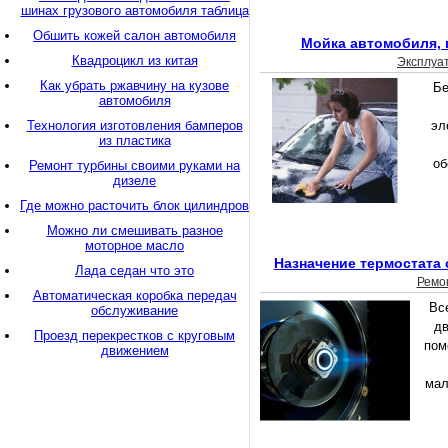
шинах грузового автомобиля таблица
Обшить кожей салон автомобиля
Мойка автомобиля, 
Квадроцикл из китая
Эксплуа
Как убрать ржавчину на кузове
Бе
автомобиля
Технология изготовления бамперов
эл
из пластика
об
Ремонт турбины своими руками на
дизеле
Где можно расточить блок цилиндров
Можно ли смешивать разное
моторное масло
Назначение термостата
Лада седан что это
Ремо
Автоматическая коробка передач
Вс
обслуживание
дв
Проезд перекрестков с круговым
пом
движением
мал