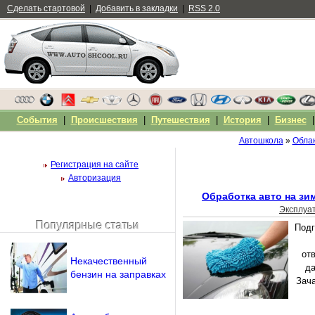
Сделать стартовой
|
Добавить в закладки
|
RSS 2.0
События
|
Происшествия
|
Путешествия
|
История
|
Бизнес
Автошкола
»
Облак
Регистрация на сайте
Авторизация
Обработка авто на зи
Эксплуа
Популярные статьи
Подг
Чужой компьютер
Напомнить пароль?
от
Некачественный
да
бензин на заправках
Зача