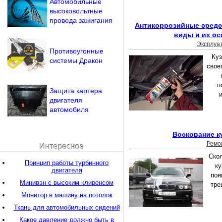
Автомобильные
высоковольтные
провода зажигания
Антикоррозийные средс
виды и их ос
Эксплуа
Противоугонные
Куз
системы Дракон
свое
п
Защита картера
и
двигателя
автомобиля
Воскование к
Ремо
Интересное
Скол
Принцип работы турбинного
ку
двигателя
поя
Минивэн с высоким клиренсом
тре
Монитор в машину на потолок
Ткань для автомобильных сидений
Какое давление должно быть в