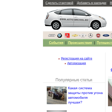
Сделать стартовой
|
Добавить в закладки
|
R
События
|
Происшествия
|
Путешест
Регистрация на сайте
Авторизация
Популярные статьи
Чужой компьютер
Какая система
Напомнить пароль?
защиты против угона
автомобиля
лучшая?