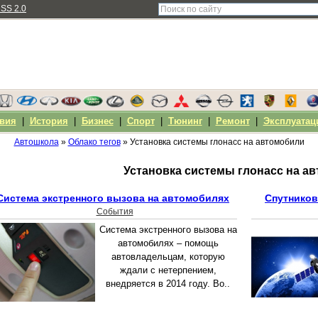
SS 2.0
вия
|
История
|
Бизнес
|
Спорт
|
Тюнинг
|
Ремонт
|
Эксплуатац
Автошкола
»
Облако тегов
» Установка системы глонасс на автомобили
Установка системы глонасс на а
Система экстренного вызова на автомобилях
Спутников
События
Система экстренного вызова на
автомобилях – помощь
автовладельцам, которую
ждали с нетерпением,
внедряется в 2014 году. Во..