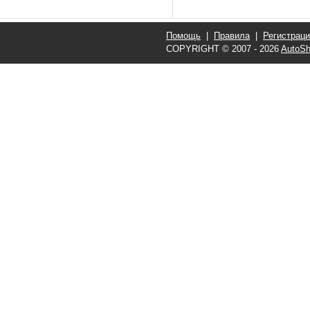
Помощь
|
Правила
|
Регистрац
COPYRIGHT © 2007 - 2026
AutoSh