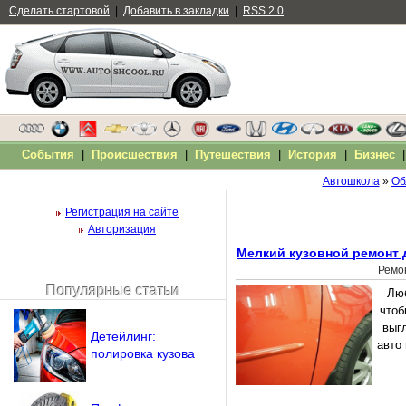
Сделать стартовой
|
Добавить в закладки
|
RSS 2.0
События
|
Происшествия
|
Путешествия
|
История
|
Бизнес
Автошкола
»
Об
Регистрация на сайте
Авторизация
Мелкий кузовной ремонт 
Ремо
Популярные статьи
Люб
Чужой компьютер
чтоб
Напомнить пароль?
выг
Детейлинг:
авто 
полировка кузова