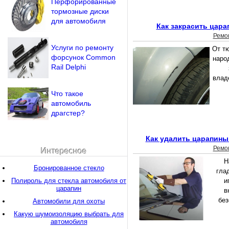
Перфорированные
тормозные диски
для автомобиля
Как закрасить цара
Ремо
Услуги по ремонту
От т
форсунок Common
наро
Rail Delphi
влад
Что такое
автомобиль
драгстер?
Как удалить царапины
Ремо
Интересное
Н
Бронированное стекло
гла
Полироль для стекла автомобиля от
и
царапин
в
без
Автомобили для охоты
Какую шумоизоляцию выбрать для
автомобиля