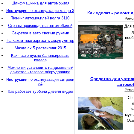
Шлифмашинка для автомобиля
Инструкция по эксплуатации мазда 3
Как сделать ремонт д
Тюнинг автомобилей волга 3110
Ремо
Страны производства автомобилей
Для 
д
Секретка в авто своими руками
необ
На каком токе заряжать аккумулятор
Мазда сх 5 рестайлинг 2015
Как часто нужно балансировать
колеса
Можно ли установить на дизельный
двигатель газовое оборудование
Средство для устра
Инструкция по эксплуатации ситроен
с4
автомо
Ремо
Как работает турбина дизеля видео
Сег
л
ч
мужч
Осо