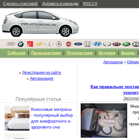
Сделать стартовой
|
Добавить в закладки
|
RSS 2.0
События
|
Происшествия
|
Путешествия
|
История
|
Бизнес
Автошкола
»
Облако
Регистрация на сайте
Авторизация
Как правильно поста
усилит
Эксплуа
Популярные статьи
Чужой компьютер
Мног
Кокосовые матрасы
Напомнить пароль?
про
- популярный выбор
для комфортного и
прои
здорового сна