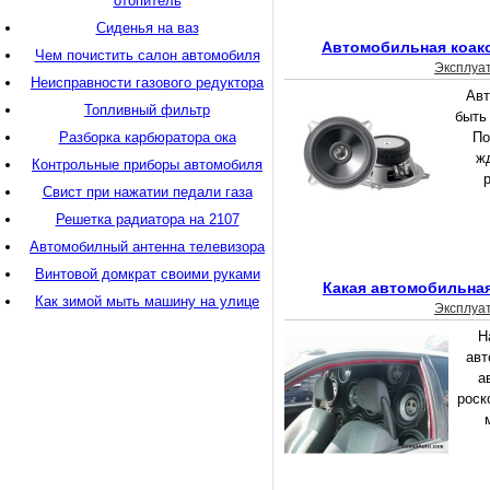
отопитель
Сиденья на ваз
Автомобильная коакс
Чем почистить салон автомобиля
Эксплуа
Неисправности газового редуктора
Авт
Топливный фильтр
быть
Разборка карбюратора ока
По
ж
Контрольные приборы автомобиля
р
Свист при нажатии педали газа
Решетка радиатора на 2107
Автомобилный антенна телевизора
Винтовой домкрат своими руками
Какая автомобильная
Как зимой мыть машину на улице
Эксплуа
Н
авт
а
роск