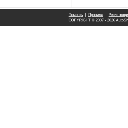
Помощь
|
Правила
|
Регистрац
COPYRIGHT © 2007 - 2026
AutoSh