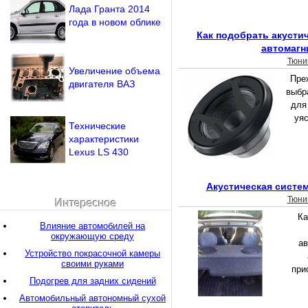
Лада Гранта 2014
года в новом облике
Как подобрать акусти
автомагн
Тюни
Увеличение объема
Преж
двигателя ВАЗ
выбр
для
уяс
Технические
характеристики
Lexus LS 430
Акустическая систе
Тюни
Интересное
Ка
Влияние автомобилей на
окружающую среду
ав
Устройство покрасочной камеры
своими руками
при
Подогрев для задних сидений
Автомобильный автономный сухой