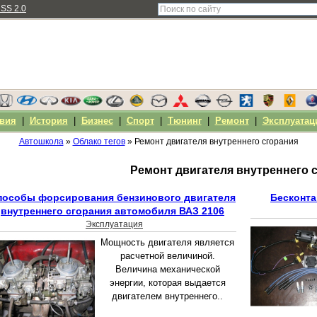
SS 2.0
вия
|
История
|
Бизнес
|
Спорт
|
Тюнинг
|
Ремонт
|
Эксплуатац
Автошкола
»
Облако тегов
» Ремонт двигателя внутреннего сгорания
Ремонт двигателя внутреннего 
пособы форсирования бензинового двигателя
Бесконта
внутреннего сгорания автомобиля ВАЗ 2106
Эксплуатация
Мощность двигателя является
расчетной величиной.
Величина механической
энергии, которая выдается
двигателем внутреннего..