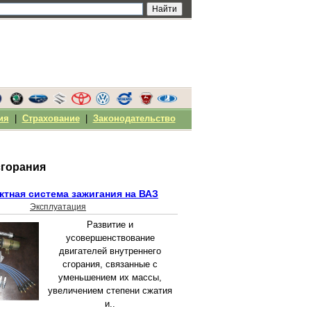
ия
|
Страхование
|
Законодательство
сгорания
ктная система зажигания на ВАЗ
Эксплуатация
Развитие и
усовершенствование
двигателей внутреннего
сгорания, связанные с
уменьшением их массы,
увеличением степени сжатия
и..