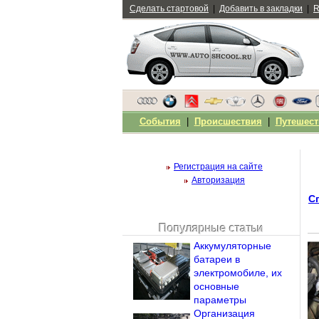
Сделать стартовой
|
Добавить в закладки
|
R
События
|
Происшествия
|
Путешест
Регистрация на сайте
Авторизация
С
Популярные статьи
Чужой компьютер
Аккумуляторные
Напомнить пароль?
батареи в
электромобиле, их
основные
параметры
Организация