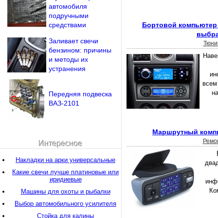
автомобиля
подручными
средствами
Бортовой компьютер д
выбр
Заливает свечи
Тюни
бензином: причины
Наве
и методы их
устранения
ин
всем
на
Передняя подвеска
ВАЗ-2101
Маршрутный компь
Ремо
Интересное
Накладки на арки универсальные
двад
Какие свечи лучше платиновые или
иридиевые
инф
Ко
Машины для охоты и рыбалки
Выбор автомобильного усилителя
Стойка для калины