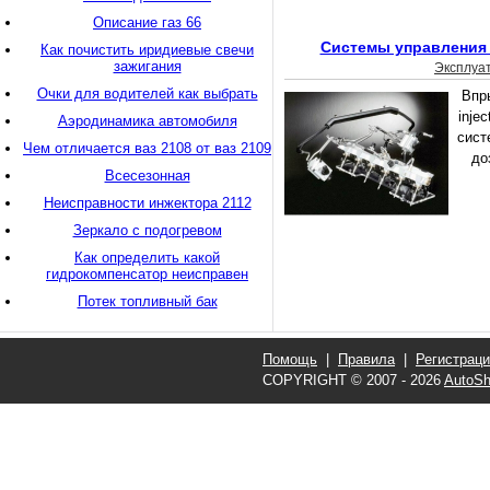
Описание газ 66
Системы управления 
Как почистить иридиевые свечи
зажигания
Эксплуа
Очки для водителей как выбрать
Впры
injec
Аэродинамика автомобиля
сист
Чем отличается ваз 2108 от ваз 2109
до
Всесезонная
Неисправности инжектора 2112
Зеркало с подогревом
Как определить какой
гидрокомпенсатор неисправен
Потек топливный бак
Помощь
|
Правила
|
Регистрац
COPYRIGHT © 2007 - 2026
AutoSh