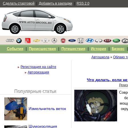
Сделать стартовой
|
Добавить в закладки
|
RSS 2.0
События
|
Происшествия
|
Путешествия
|
История
|
Бизнес
Автошкола
»
Облако т
Регистрация на сайте
Авторизация
Что делать, если не
Ремо
Популярные статьи
Совр
Чужой компьютер
б
Напомнить пароль?
мощн
Измельчитель веток
окр
Шумоизоляция